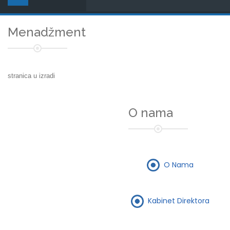
Menadžment
stranica u izradi
O nama
O Nama
Kabinet Direktora