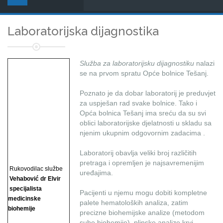
Laboratorijska dijagnostika
Služba za laboratorijsku dijagnostiku
nalazi
se na prvom spratu Opće bolnice Tešanj.
Poznato je da dobar laboratorij je preduvjet
za uspješan rad svake bolnice. Tako i
Opća bolnica Tešanj ima sreću da su svi
oblici laboratorijske djelatnosti u skladu sa
njenim ukupnim odgovornim zadacima .
Laboratorij obavlja veliki broj različitih
pretraga i opremljen je najsavremenijim
Rukovodilac službe
uređajima.
Vehabović dr Elvir
specijalista
Pacijenti u njemu mogu dobiti kompletne
medicinske
palete hematoloških analiza, zatim
biohemije
precizne biohemijske analize (metodom
suhe biohemije), plinske analize krvi, ...