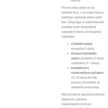
tumora
Proces rada sastoji se od
nekoliko faza, a za svaku fazu je
potreban najmanje jedan radni
dan. Zbog toga se patohistološki
izvještaj može kompletirati
najranije tri dana od dospijeća
materijala.
Citološki nalazi:
prosječno 3 dana.
Osnovni histološki
nalazi:
prosječno 5 dana
(optimalno 5–7 dana).
Kompleksni i
visokosloženi slučajevi:
15–20 dana (ili više,
zavisno od potrebe za
dodatnim analizama).
Naš prioritet je apsolutna tačnost
dijagnoze, praćena
maksimalnom brzinom