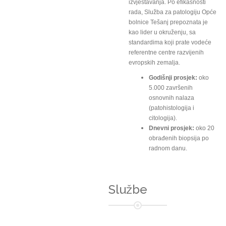
izvještavanja. Po efikasnosti
rada, Služba za patologiju Opće
bolnice Tešanj prepoznata je
kao lider u okruženju, sa
standardima koji prate vodeće
referentne centre razvijenih
evropskih zemalja.
Godišnji prosjek:
oko
5.000 završenih
osnovnih nalaza
(patohistologija i
citologija).
Dnevni prosjek:
oko 20
obrađenih biopsija po
radnom danu.
Službe