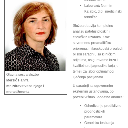
menadžmenta
Laborant:
Nermin
Kalabić, dipl. medicinski
tehničar
Služba obavlja kompletnu
analizu patohistoloških i
citoloških uzoraka. Kroz
savremenu preanalitičku
pripremu, mikroskopski pregled i
blisku saradnju sa kliničkim
odjelima, osiguravamo brzu i
kvalitetnu dijagnostiku koja je
temelj za izbor optimalnog
Glavna sestra službe
liječenja pacijenata.
Merzić Hanifa
U saradnji sa ugovorenim
mr. zdravstvene njege i
eksternim ustanovama, po
menadžmenta
potrebi vršimo i dodatne analize:
Određivanje prediktivno-
prognostičkih
parametara
Genetska testiranja