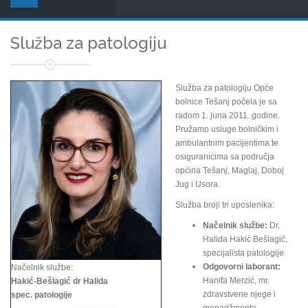
Služba za patologiju
Služba za patologiju Opće
bolnice Tešanj počela je sa
radom 1. juna 2011. godine.
Pružamo usluge bolničkim i
ambulantnim pacijentima te
osiguranicima sa područja
općina Tešanj, Maglaj, Doboj
Jug i Usora.
Služba broji tri uposlenika:
Načelnik službe:
Dr.
Halida Hakić Bešlagić,
specijalista patologije
Odgovorni laborant:
Načelnik službe:
Hanifa Merzić, mr.
Hakić-Bešlagić dr Halida
zdravstvene njege i
spec. patologije