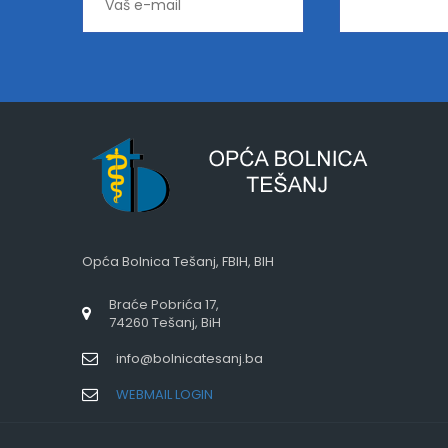
Opća Bolnica Tešanj, FBIH, BIH
Braće Pobrića 17,
74260 Tešanj, BiH
info@bolnicatesanj.ba
WEBMAIL LOGIN