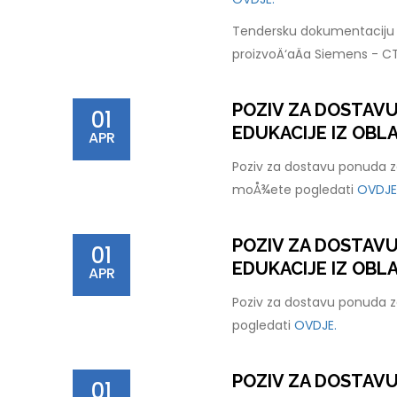
Tendersku dokumentaciju 
proizvoÄ‘aÄa Siemens - C
POZIV ZA DOSTAV
01
EDUKACIJE IZ OBLA
APR
Poziv za dostavu ponuda za
moÅ¾ete pogledati
OVDJE
POZIV ZA DOSTAV
01
EDUKACIJE IZ OBL
APR
Poziv za dostavu ponuda z
pogledati
OVDJE.
POZIV ZA DOSTAV
01