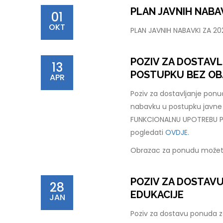
PLAN JAVNIH NABAV
01
OKT
PLAN JAVNIH NABAVKI ZA 2
POZIV ZA DOSTAV
13
POSTUPKU BEZ OB
APR
Poziv za dostavljanje pon
nabavku u postupku javn
FUNKCIONALNU UPOTREBU PC
pogledati
OVDJE.
Obrazac za ponudu možet
POZIV ZA DOSTAV
28
EDUKACIJE
JAN
Poziv za dostavu ponuda za