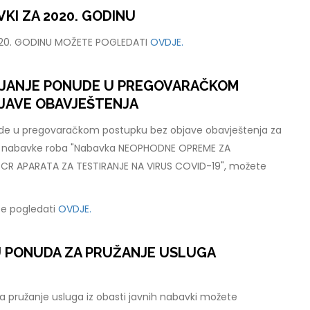
KI ZA 2020. GODINU
020. GODINU MOŽETE POGLEDATI
OVDJE.
LJANJE PONUDE U PREGOVARAČKOM
JAVE OBAVJEŠTENJA
ude u pregovaračkom postupku bez objave obavještenja za
e nabavke roba "Nabavka NEOPHODNE OPREME ZA
R APARATA ZA TESTIRANJE NA VIRUS COVID-19", možete
e pogledati
OVDJE.
U PONUDA ZA PRUŽANJE USLUGA
 pružanje usluga iz obasti javnih nabavki možete