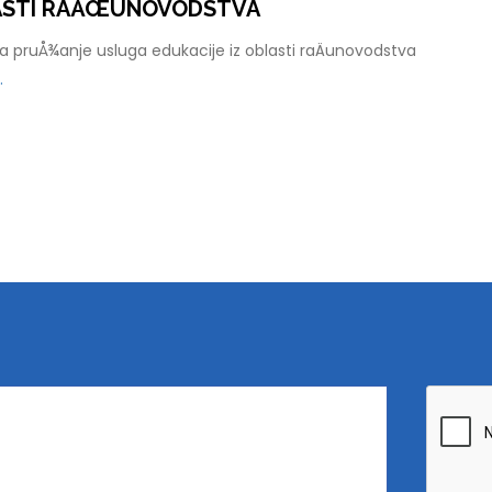
LASTI RAÄŒUNOVODSTVA
 pruÅ¾anje usluga edukacije iz oblasti raÄunovodstva
.