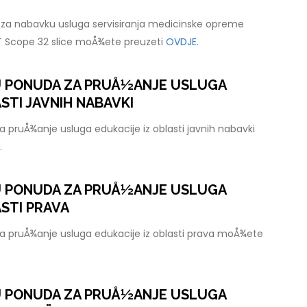
za nabavku usluga servisiranja medicinske opreme
T Scope 32 slice moÅ¾ete preuzeti
OVDJE.
U PONUDA ZA PRUÅ½ANJE USLUGA
STI JAVNIH NABAVKI
 pruÅ¾anje usluga edukacije iz oblasti javnih nabavki
.
U PONUDA ZA PRUÅ½ANJE USLUGA
ASTI PRAVA
a pruÅ¾anje usluga edukacije iz oblasti prava moÅ¾ete
U PONUDA ZA PRUÅ½ANJE USLUGA