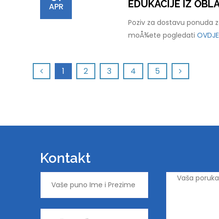
EDUKACIJE IZ OB
APR
Poziv za dostavu ponuda za
moÅ¾ete pogledati
OVDJE
1
2
3
4
5
Kontakt