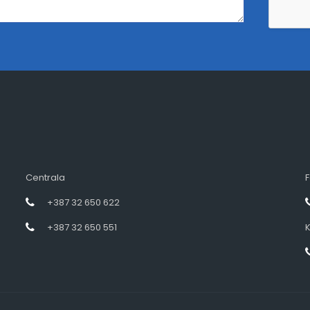
Centrala
F
+387 32 650 622
+387 32 650 551
K