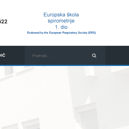
622
IČ