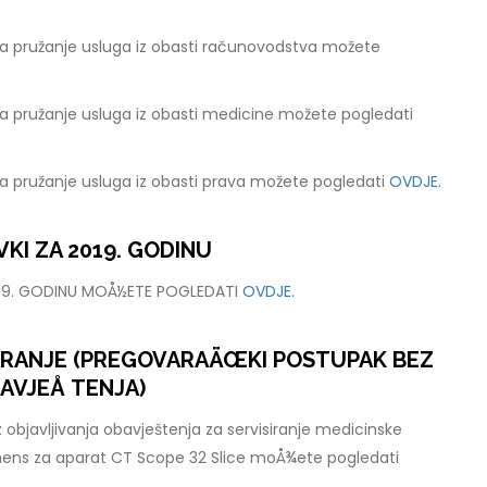
a pružanje usluga iz obasti računovodstva možete
a pružanje usluga iz obasti medicine možete pogledati
a pružanje usluga iz obasti prava možete pogledati
OVDJE.
KI ZA 2019. GODINU
019. GODINU MOÅ½ETE POGLEDATI
OVDJE.
ARANJE (PREGOVARAÄŒKI POSTUPAK BEZ
AVJEÅ TENJA)
 objavljivanja obavještenja za servisiranje medicinske
mens za aparat CT Scope 32 Slice moÅ¾ete pogledati