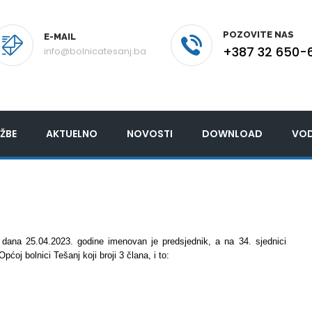
POZOVITE NAS
E-MAIL
+387 32 650-
info@bolnicatesanj.ba
ŽBE
AKTUELNO
NOVOSTI
DOWNLOAD
VOD
 dana 25.04.2023. godine imenovan je predsjednik, a na 34. sjednici
oj bolnici Tešanj koji broji 3 člana, i to: