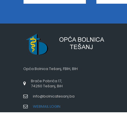
Opća Bolnica Tešanj, FBIH, BIH
Braće Pobrića 17,
74260 Tešanj, BiH
info@bolnicatesanj.ba
WEBMAIL LOGIN