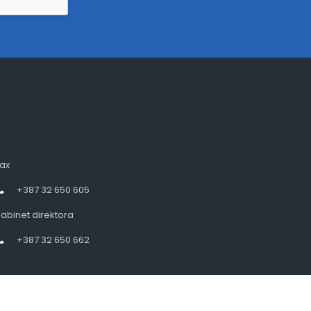
ax
+387 32 650 605
abinet direktora
+387 32 650 662