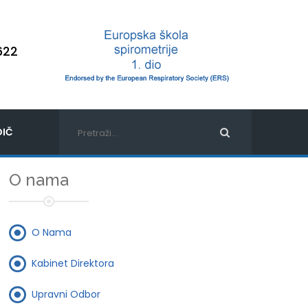
622
IČ
O nama
O Nama
Kabinet Direktora
Upravni Odbor