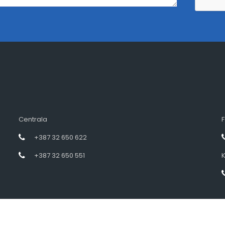
Centrala
F
+387 32 650 622
+387 32 650 551
K
Designed by intramedia.ba, powered by HENKOS