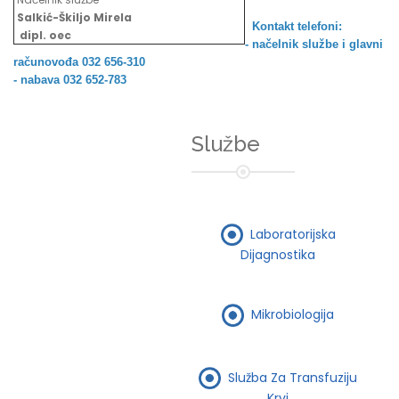
Salkić-Škiljo Mirela
Kontakt telefoni:
dipl. oec
- načelnik službe i
glavni
računovođa 032 656-310
- nabava 032 652-783
Službe
Laboratorijska
Dijagnostika
Mikrobiologija
Služba Za Transfuziju
Krvi