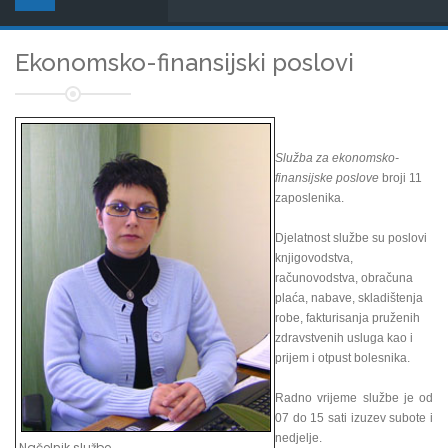
Ekonomsko-finansijski poslovi
Služba za ekonomsko-
finansijske poslove
broji 11
zaposlenika.
Djelatnost službe su poslovi
knjigovodstva,
računovodstva, obračuna
plaća, nabave, skladištenja
robe, fakturisanja pruženih
zdravstvenih usluga kao i
prijem i otpust bolesnika.
Radno vrijeme službe je od
07 do 15 sati izuzev subote i
nedjelje.
Načelnik službe