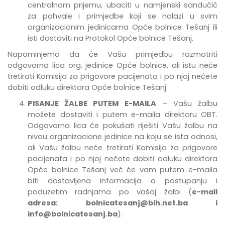
centralnom prijemu, ubaciti u namjenski sandučić
za pohvale i primjedbe
koji se nalazi u svim
organizacionim jedinicama Opće bolnice Tešanj
ili
isti dostaviti na Protokol Opće bolnice Tešanj.
Napominjemo da će Vašu primjedbu razmotriti
odgovorna lica org. jedinice Opće bolnice, ali istu neće
tretirati Komisija za prigovore pacijenata i po njoj nećete
dobiti odluku direktora Opće bolnice Tešanj.
PISANJE ŽALBE PUTEM E-MAILA
– Vašu žalbu
možete dostaviti i putem e-maila direktoru OBT.
Odgovorna lica će pokušati riješiti Vašu žalbu na
nivou organizacione jedinice na koju se ista odnosi,
ali Vašu žalbu neće tretirati Komisija za prigovore
pacijenata i po njoj nećete dobiti odluku direktora
Opće bolnice Tešanj već će vam putem e-maila
biti dostavljena informacija o postupanju i
poduzetim radnjama po vašoj žalbi (
e-mail
adresa:
bolnicatesanj@bih.net.ba
i
info@bolnicatesanj.ba
).