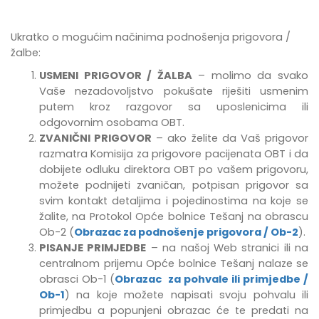
Ukratko o mogućim načinima podnošenja prigovora /
žalbe:
USMENI PRIGOVOR / ŽALBA
– molimo da svako
Vaše nezadovoljstvo pokušate riješiti usmenim
putem kroz razgovor sa uposlenicima ili
odgovornim osobama OBT.
ZVANIČNI PRIGOVOR
– ako želite da Vaš prigovor
razmatra Komisija za prigovore pacijenata OBT i da
dobijete odluku direktora OBT po vašem prigovoru,
možete podnijeti zvaničan, potpisan prigovor sa
svim kontakt detaljima i pojedinostima na koje se
žalite, na Protokol Opće bolnice Tešanj na obrascu
Ob-2 (
Obrazac za podnošenje prigovora / Ob-2
).
PISANJE PRIMJEDBE
–
na našoj Web stranici ili na
centralnom prijemu Opće bolnice Tešanj
nalaze se
obrasci Ob-1 (
Obrazac za pohvale ili primjedbe /
Ob-1
) na koje možete napisati svoju pohvalu ili
primjedbu
a popunjeni obrazac će te predati na