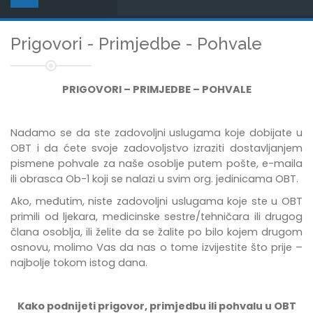
Prigovori - Primjedbe - Pohvale
PRIGOVORI – PRIMJEDBE – POHVALE
Nadamo se da ste zadovoljni uslugama koje dobijate u
OBT i da ćete svoje zadovoljstvo izraziti dostavljanjem
pismene pohvale za naše osoblje putem pošte, e-maila
ili obrasca Ob-1 koji se nalazi u svim org. jedinicama OBT.
Ako, međutim, niste zadovoljni uslugama koje ste u OBT
primili od ljekara, medicinske sestre/tehničara ili drugog
člana osoblja, ili želite da se žalite po bilo kojem drugom
osnovu, molimo Vas da nas o tome izvijestite što prije –
najbolje tokom istog dana.
Kako podnijeti prigovor, primjedbu ili pohvalu u OBT