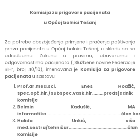
Komisija za prigovore pacijenata
u Općoj bolnici Tešanj
Za potrebe
obezbje
đ
enja
primjene
i
pra
ć
enja
po
š
tivanja
prava
pacijenata
u
Op
ć
oj
bolnici
Te
š
anj
,
u
skladu
sa
sa
odredbama Zakona o pravima, obavezama i
odgovornostima pacijenata
(„Službene novine Federacije
BiH“, broj 40/10),
imenovana
je
Komisija za prigovore
pacijenata
u sastavu:
Prof.dr.med.sci. Enes Hodžić,
spec.opć.hir./subspec.vask.hir.........predsjednik
komisije
Belmin Kadušić, MA
informatike............................................................član
Halida Unkić, viša
med.sestra/tehničar...............................................član
komisije