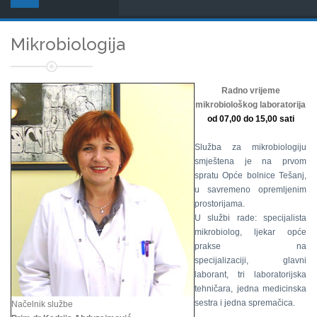
Mikrobiologija
Radno vrijeme
mikrobiološkog laboratorija
od 07,00 do 15,00 sati
Služba za mikrobiologiju
smještena je na prvom
spratu Opće bolnice Tešanj,
u savremeno opremljenim
prostorijama.
U službi rade: specijalista
mikrobiolog, ljekar opće
prakse na
specijalizaciji, glavni
laborant, tri laboratorijska
tehničara, jedna medicinska
sestra i jedna spremačica.
Načelnik službe