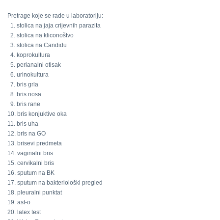
Pretrage koje se rade u laboratoriju:
1. stolica na jaja crijevnih parazita
2. stolica na kliconoštvo
3. stolica na Candidu
4. koprokultura
5. perianalni otisak
6. urinokultura
7. bris grla
8. bris nosa
9. bris rane
10. bris konjuktive oka
11. bris uha
12. bris na GO
13. brisevi predmeta
14. vaginalni bris
15. cervikalni bris
16. sputum na BK
17. sputum na bakteriološki pregled
18. pleuralni punktat
19. ast-o
20. latex test