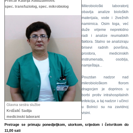
Prim.dr Kadrija Abduzaimović
Mikrobiološki laboratorij
spec. transfuziolog, spec. mikrobiolog
obavlja analize bioloških
materijala, vode i živežnih
namirnica. Osim toga, već
duže vrijeme neprekidno
radi i analize reumatskih
faktora. Stalno se analiziraju
brisevi radnih površina,
prostora, medicinskih
instrumenata, osoblja,
namještaja...
Pouzdan nadzor nad
mikrobiološkom florom
dragocjen je doprinos u
borbi protiv intrahospitalnih
infekcija, a taj nadzor i učinci
Glavna sestra službe
u Bolnici su na zavidnoj
Krdžalić Sadija
visini.
medicinski laborant
Pretrage se primaju ponedjeljkom, utorkom, srijedom i četvrtkom do
11,00 sati