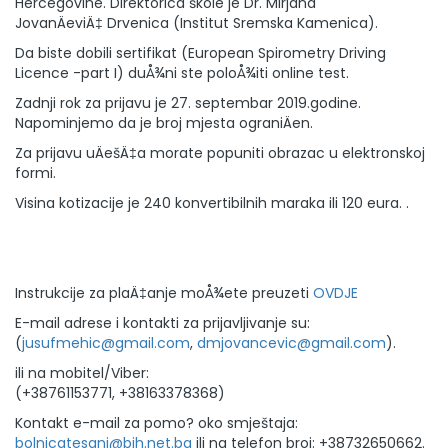
Hercegovine. Direktorica škole je Dr. Mirjana
JovanÄeviÄ‡ Drvenica (Institut Sremska Kamenica).
Da biste dobili sertifikat (European Spirometry Driving
Licence -part I) duÅ¾ni ste poloÅ¾iti online test.
Zadnji rok za prijavu je 27. septembar 2019.godine.
Napominjemo da je broj mjesta ograniÄen.
Za prijavu uÄešÄ‡a morate popuniti obrazac u elektronskoj
formi.
Visina kotizacije je 240 konvertibilnih maraka ili 120 eura. .
Instrukcije za plaÄ‡anje moÅ¾ete preuzeti
OVDJE
E-mail adrese i kontakti za prijavljivanje su:
(
jusufmehic@gmail.com
,
dmjovancevic@gmail.com
).
ili na mobitel/Viber:
(+38761153771, +38163378368)
Kontakt e-mail za pomo? oko smještaja:
bolnicatesanj@bih.net.ba
ili na telefon broj: +38732650662.