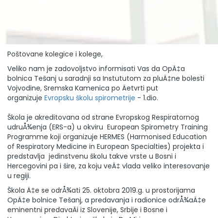
Poštovane kolegice i kolege,
Veliko nam je zadovoljstvo informisati Vas da OpÄ‡a
bolnica Tešanj u saradnji sa Instututom za pluÄ‡ne bolesti
Vojvodine, Sremska Kamenica po Äetvrti put
organizuje
Evropsku školu spirometrije
- 1.dio.
Škola je akreditovana od strane Evropskog Respiratornog
udruÅ¾enja (ERS-a) u okviru European Spirometry Training
Programme koji organizuje HERMES (Harmonised Education
of Respiratory Medicine in European Specialties) projekta i
predstavlja jedinstvenu školu takve vrste u Bosni i
Hercegovini pa i šire, za koju veÄ‡ vlada veliko interesovanje
u regiji.
Škola Ä‡e se odrÅ¾ati 25. oktobra 2019.g. u prostorijama
OpÄ‡e bolnice Tešanj, a predavanja i radionice odrÅ¾aÄ‡e
eminentni predavaÄi iz Slovenije, Srbije i Bosne i