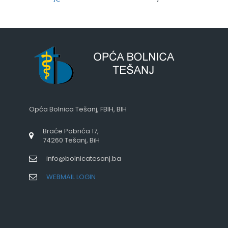
Opća Bolnica Tešanj, FBIH, BIH
Braće Pobrića 17,
74260 Tešanj, BiH
info@bolnicatesanj.ba
WEBMAIL LOGIN