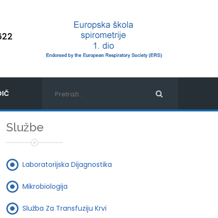
622
IČ
Službe
Laboratorijska Dijagnostika
Mikrobiologija
Služba Za Transfuziju Krvi