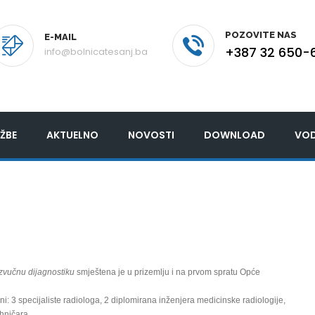
POZOVITE NAS
E-MAIL
+387 32 650-
info@bolnicatesanj.ba
ŽBE
AKTUELNO
NOVOSTI
DOWNLOAD
VOD
azvučnu dijagnostiku
smještena je u prizemlju i na prvom spratu Opće
ni: 3 specijaliste radiologa, 2 diplomirana inženjera medicinske radiologije,
ehničara.