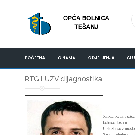
POČETNA
O NAMA
ODJELJENJA
SLU
RTG i UZV dijagnostika
Služba za rtg i ultr
bolnice Tešanj.
U službi su zaposle
3 viša radiološka t