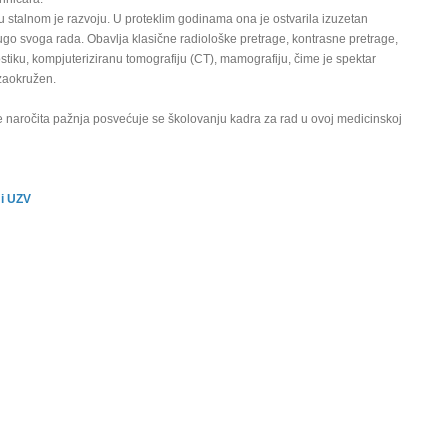
 stalnom je razvoju. U proteklim godinama ona je ostvarila izuzetan
go svoga rada. Obavlja klasične radiološke pretrage, kontrasne pretrage,
stiku, kompjuteriziranu tomografiju (CT), mamografiju, čime je spektar
zaokružen.
e naročita pažnja posvećuje se školovanju kadra za rad u ovoj medicinskoj
 i UZV