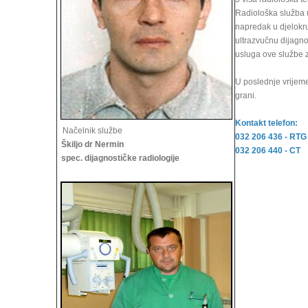
Radiološka služba u
napredak u djelokru
ultrazvučnu dijagno
usluga ove službe 
U poslednje vrijem
grani.
Kontakt telefon:
Načelnik službe
032 206 436 - RTG
Škiljo dr Nermin
032 206 440 - CT
spec. dijagnostičke radiologije