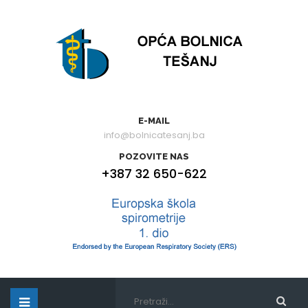
E-MAIL
info@bolnicatesanj.ba
POZOVITE NAS
+387 32 650-622