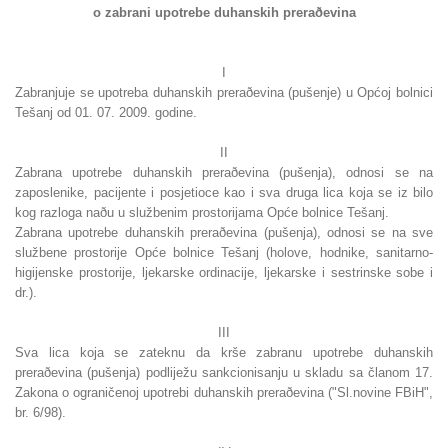
o zabrani upotrebe duhanskih preraðevina
I
Zabranjuje se upotreba duhanskih preraðevina (pušenje) u Općoj bolnici
Tešanj od 01. 07. 2009. godine.
II
Zabrana upotrebe duhanskih preraðevina (pušenja), odnosi se na
zaposlenike, pacijente i posjetioce kao i sva druga lica koja se iz bilo
kog razloga naðu u službenim prostorijama Opće bolnice Tešanj.
Zabrana upotrebe duhanskih preraðevina (pušenja), odnosi se na sve
službene prostorije Opće bolnice Tešanj (holove, hodnike, sanitarno-
higijenske prostorije, ljekarske ordinacije, ljekarske i sestrinske sobe i
dr.).
III
Sva lica koja se zateknu da krše zabranu upotrebe duhanskih
preraðevina (pušenja) podliježu sankcionisanju u skladu sa članom 17.
Zakona o ograničenoj upotrebi duhanskih preraðevina ("Sl.novine FBiH",
br. 6/98).