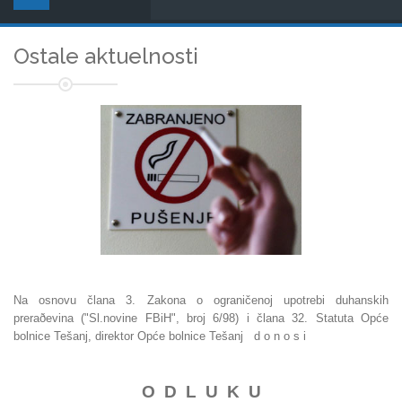
Ostale aktuelnosti
Na osnovu člana 3. Zakona o ograničenoj upotrebi duhanskih
preraðevina ("Sl.novine FBiH", broj 6/98) i člana 32. Statuta Opće
bolnice Tešanj, direktor Opće bolnice Tešanj d o n o s i
O D L U K U