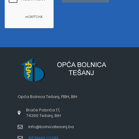
Opća Bolnica Tešanj, FBIH, BIH
Braće Pobrića 17,
74260 Tešanj, BiH
info@bolnicatesanj.ba
WEBMAIL LOGIN