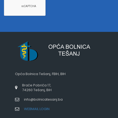
Opća Bolnica Tešanj, FBIH, BIH
Braće Pobrića 17,
74260 Tešanj, BiH
info@bolnicatesanj.ba
WEBMAIL LOGIN