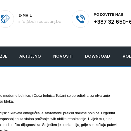
POZOVITE NAS
E-MAIL
+387 32 650-
info@bolnicatesanj.ba
ŽBE
AKTUELNO
NOVOSTI
DOWNLOAD
VOD
 moderne bolnice, i Opća bolnica Tešanj se opredjelila za otvaranje
og bloka.
ijskih kreveta omogućila je savremenu praksu dnevne bolnice. Urgentni
 osposobljen za stalno pružanje svih oblika reanimacije. Uvijek mu je na
a i radiološka dijagnostika. Smješten je u prizemlju, gdje se ukrštaju putevi
stike.