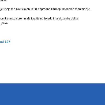
 je uspješno završilo obuku iz napredne kardiopulmonalne reanimacije.
om trenutku spremni da kvalitetno izvedu i najsloženije oblike
tupaka.
kal 127