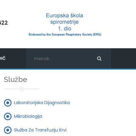
622
IČ
Službe
Laboratorijska Dijagnostika
Mikrobiologija
Služba Za Transfuziju Krvi