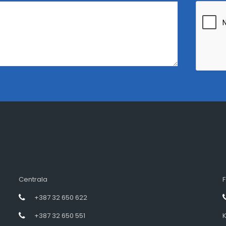
Centrala
F
+387 32 650 622
+387 32 650 551
K