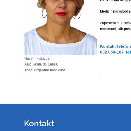
Medicinsko osoblje
Zaposleni su u svak
reanimacijskih pos
Kontakt telefon
032 650-187 lo
Načelnik službe
Aljić Skula dr. Emira
spec. urgentne medicine
Kontakt