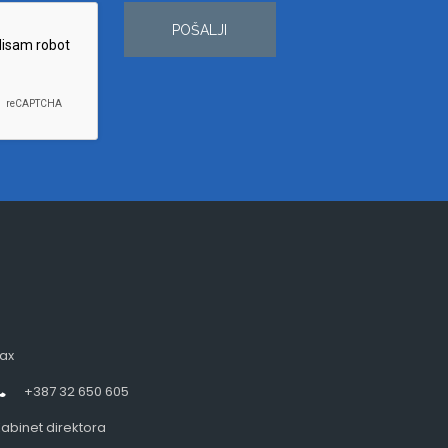
POŠALJI
ax
+387 32 650 605
abinet direktora