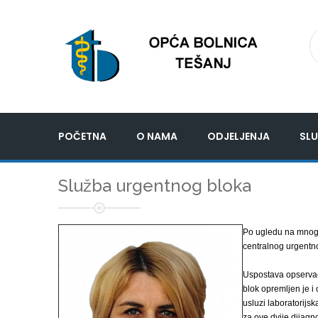
POČETNA
O NAMA
ODJELJENJA
SLU
Služba urgentnog bloka
Po ugledu na mnoge
centralnog urgentn
Uspostava opservac
blok opremljen je i
usluzi laboratorijsk
za ove dvije dijagno