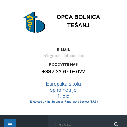
E-MAIL
info@bolnicatesanj.ba
POZOVITE NAS
+387 32 650-622