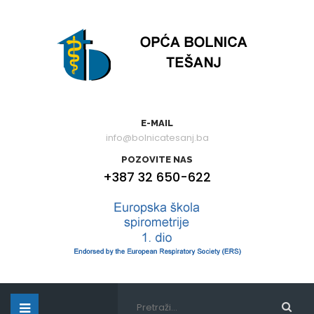
E-MAIL
info@bolnicatesanj.ba
POZOVITE NAS
+387 32 650-622