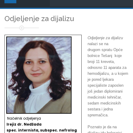
Odjeljenje za dijalizu
Odjeljenje za dijalizu
nalazi se na
drugom spratu Opće
bolnice Tešanj koje
broji 11 kreveta,
odnosno 11 aparata za
hemodijalizu, a u kojem
je pored ljekara
specijaliste zaposlen
još jedan diplomirani
medicinski tehničar,
sedam medicinskih
sestara i jedna
spremačica.
Načelnik odjeljenja
Irejiz dr. Nedžada
Poznato je da na
spec. internista, subspec. nefrolog
dijalizu idu bolesnici