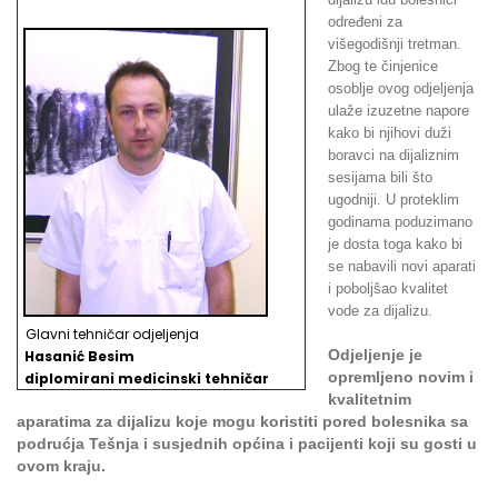
određeni za
višegodišnji tretman.
Zbog te činjenice
osoblje ovog odjeljenja
ulaže izuzetne napore
kako bi njihovi duži
boravci na dijaliznim
sesijama bili što
ugodniji. U proteklim
godinama poduzimano
je dosta toga kako bi
se nabavili novi aparati
i poboljšao kvalitet
vode za dijalizu.
Glavni tehničar odjeljenja
Odjeljenje je
Hasanić Besim
opremljeno novim i
d
iplomirani medicinski tehničar
kvalitetnim
aparatima za dijalizu koje mogu koristiti pored bolesnika sa
podrućja Tešnja i susjednih općina i pacijenti koji su gosti u
ovom kraju.