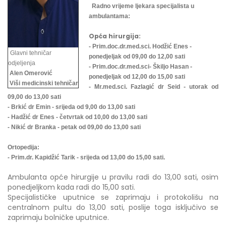
Radno vrijeme ljekara specijalista u
ambulantama:
Opća hirurgija:
- Prim.doc.dr.med.sci. Hodžić Enes -
Glavni tehničar
ponedjeljak od 09,00 do 12,00 sati
odjeljenja
- Prim.doc.dr.med.sci- Škiljo Hasan -
Alen Omerović
ponedjeljak od 12,00 do 15,00 sati
Viši medicinski tehničar
- Mr.med.sci. Fazlagić dr Seid - utorak od
09,00 do 13,00 sati
- Brkić dr Emin - srijeda od 9,00 do 13,00 sati
- Hadžić dr Enes - četvrtak od 10,00 do 13,00 sati
- Nikić dr Branka - petak od 09,00 do 13,00 sati
Ortopedija:
- Prim.dr. Kapidžić Tarik - srijeda od 13,00 do 15,00 sati.
Ambulanta opće hirurgije u pravilu radi do 13,00 sati, osim
ponedjeljkom kada radi do 15,00 sati.
Specijalističke uputnice se zaprimaju i protokolišu na
centralnom pultu do 13,00 sati, poslije toga isključivo se
zaprimaju bolničke uputnice.