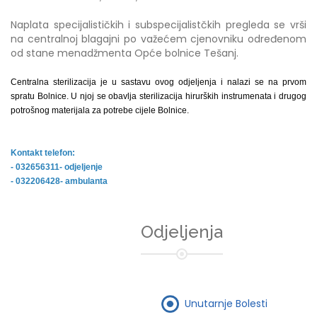
Naplata specijalističkih i subspecijalistčkih pregleda se vrši
na centralnoj blagajni po važećem cjenovniku određenom
od stane menadžmenta Opće bolnice Tešanj.
Centralna sterilizacija je u sastavu ovog odjeljenja i nalazi se na prvom
spratu Bolnice. U njoj se obavlja sterilizacija hirurških instrumenata i drugog
potrošnog materijala za potrebe cijele Bolnice.
Kontakt telefon:
- 032656311- odjeljenje
- 032206428- ambulanta
Odjeljenja
Unutarnje Bolesti