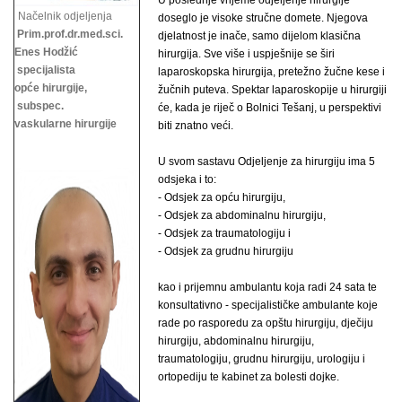
U poslednje vrijeme odjeljenje hirurgije
Načelnik odjeljenja
doseglo je visoke stručne domete. Njegova
Prim.prof.dr.med.sci.
djelatnost je inače, samo dijelom klasična
Enes Hodžić
hirurgija. Sve više i uspješnije se širi
specijalista
laparoskopska hirurgija, pretežno žučne kese i
opće hirurgije,
žučnih puteva. Spektar laparoskopije u hirurgiji
subspec.
će, kada je riječ o Bolnici Tešanj, u perspektivi
vaskularne hirurgije
biti znatno veći.
U svom sastavu Odjeljenje za hirurgiju ima 5
odsjeka i to:
- Odsjek za opću hirurgiju,
- Odsjek za abdominalnu hirurgiju,
- Odsjek za traumatologiju i
- Odsjek za grudnu hirurgiju
kao i prijemnu ambulantu koja radi 24 sata te
konsultativno - specijalističke ambulante koje
rade po rasporedu za opštu hirurgiju, dječiju
hirurgiju, abdominalnu hirurgiju,
traumatologiju, grudnu hirurgiju,
urologiju i
ortopediju te kabinet za bolesti dojke.