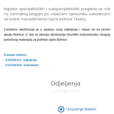
Naplata specijalističkih i subspecijalistčkih pregleda se vrši
na centralnoj blagajni po važećem cjenovniku određenom
od stane menadžmenta Opće bolnice Tešanj.
Centralna sterilizacija je u sastavu ovog odjeljenja i nalazi se na prvom
spratu Bolnice. U njoj se obavlja sterilizacija hirurških instrumenata i drugog
potrošnog materijala za potrebe cijele Bolnice.
Kontakt telefon:
- 032656311- odjeljenje
- 032206428- ambulanta
Odjeljenja
Unutarnje Bolesti