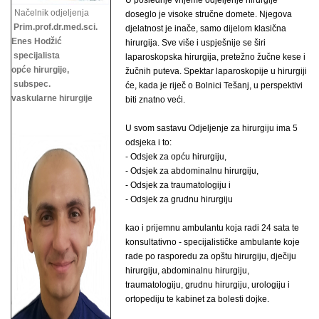
U poslednje vrijeme odjeljenje hirurgije
Načelnik odjeljenja
doseglo je visoke stručne domete. Njegova
Prim.prof.dr.med.sci.
djelatnost je inače, samo dijelom klasična
Enes Hodžić
hirurgija. Sve više i uspješnije se širi
specijalista
laparoskopska hirurgija, pretežno žučne kese i
opće hirurgije,
žučnih puteva. Spektar laparoskopije u hirurgiji
subspec.
će, kada je riječ o Bolnici Tešanj, u perspektivi
vaskularne hirurgije
biti znatno veći.
U svom sastavu Odjeljenje za hirurgiju ima 5
odsjeka i to:
- Odsjek za opću hirurgiju,
- Odsjek za abdominalnu hirurgiju,
- Odsjek za traumatologiju i
- Odsjek za grudnu hirurgiju
kao i prijemnu ambulantu koja radi 24 sata te
konsultativno - specijalističke ambulante koje
rade po rasporedu za opštu hirurgiju, dječiju
hirurgiju, abdominalnu hirurgiju,
traumatologiju, grudnu hirurgiju,
urologiju i
ortopediju te kabinet za bolesti dojke.