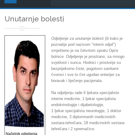
Unutarnje bolesti
Odjeljenje za unutarnje bolesti
(ili kako je
poznatije pod nazivom "interni odjel")
smješteno je na četvrtom spratu Opće
bolnice. Odjeljenje je prostrano, sa mnogo
svjetlosti i sunca. Hodnici i prostorije su
bezprijekorno čiste, pogotovo sanitarni
čvorovi i sve to čini ugodan enterijer za
boravak i liječenje pacijenata.
Na odjeljenju rade 6 ljekara specijaliste
interne medicine, 1 ljekar specijalista
endokrinologije i dijabetologije,
1 ljekar specijalista neurologije, 1 doktor
medicine, 3 diplomiranih medicinskih
sestara-tehničara, 18 medicinskih sestara-
tehničara i 2 spremačice.
Načelnik odjeljenja