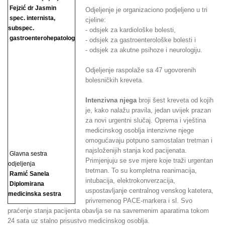
Fejzić dr Jasmin
Odjeljenje je organizaciono podjeljeno u tri
spec. internista,
cjeline:
subspec.
- odsjek za kardiološke bolesti,
gastroenterohepatolog
- odsjek za gastroenterološke bolesti i
- odsjek za akutne psihoze i neurologiju.
Odjeljenje raspolaže sa 47 ugovorenih
bolesničkih kreveta.
Intenzivna njega
broji šest kreveta od kojih
je, kako nalažu pravila, jedan uvijek prazan
za novi urgentni slučaj. Oprema i vještina
medicinskog osoblja intenzivne njege
omogućavaju potpuno samostalan tretman i
najsloženijih stanja kod pacijenata.
Glavna sestra
Primjenjuju se sve mjere koje traži urgentan
odjeljenja
tretman. To su kompletna reanimacija,
Ramić Sanela
intubacija, elektrokonverzacija,
Diplomirana
uspostavljanje centralnog venskog katetera,
medicinska sestra
privremenog PACE-markera i sl. Svo
praćenje stanja pacijenta obavlja se na savremenim aparatima tokom
24 sata uz stalno prisustvo medicinskog osoblja.