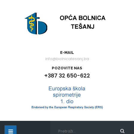
E-MAIL
info@bolnicatesanj.ba
POZOVITE NAS
+387 32 650-622