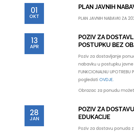
PLAN JAVNIH NABAV
01
OKT
PLAN JAVNIH NABAVKI ZA 2
POZIV ZA DOSTAV
13
POSTUPKU BEZ OB
APR
Poziv za dostavljanje pon
nabavku u postupku javn
FUNKCIONALNU UPOTREBU PC
pogledati
OVDJE.
Obrazac za ponudu možet
POZIV ZA DOSTAV
28
EDUKACIJE
JAN
Poziv za dostavu ponuda za