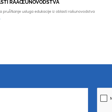
LASTI RAÄŒUNOVODSTVA
 pruÅ¾anje usluga edukacije iz oblasti raÄunovodstva
.