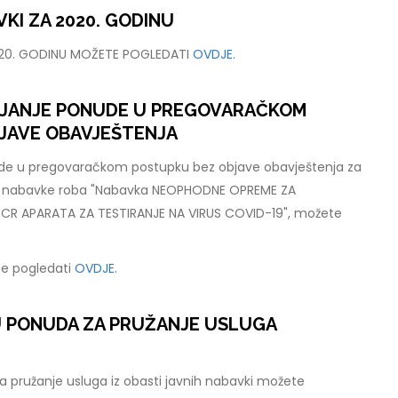
KI ZA 2020. GODINU
020. GODINU MOŽETE POGLEDATI
OVDJE.
LJANJE PONUDE U PREGOVARAČKOM
JAVE OBAVJEŠTENJA
ude u pregovaračkom postupku bez objave obavještenja za
e nabavke roba "Nabavka NEOPHODNE OPREME ZA
R APARATA ZA TESTIRANJE NA VIRUS COVID-19", možete
e pogledati
OVDJE.
U PONUDA ZA PRUŽANJE USLUGA
 pružanje usluga iz obasti javnih nabavki možete