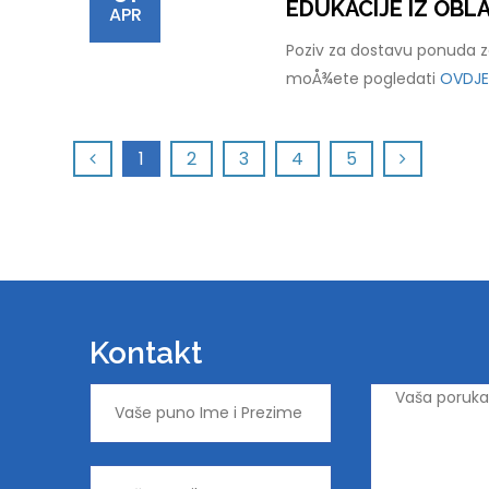
EDUKACIJE IZ OB
APR
Poziv za dostavu ponuda za
moÅ¾ete pogledati
OVDJE
1
2
3
4
5
Kontakt