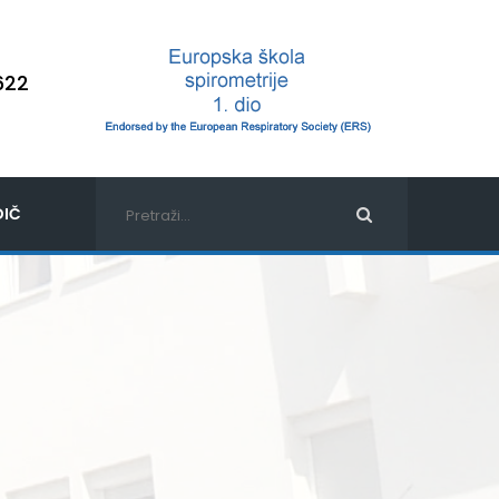
622
IČ