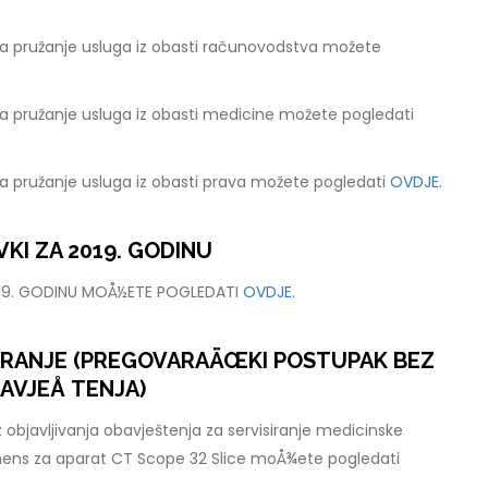
a pružanje usluga iz obasti računovodstva možete
a pružanje usluga iz obasti medicine možete pogledati
a pružanje usluga iz obasti prava možete pogledati
OVDJE.
KI ZA 2019. GODINU
019. GODINU MOÅ½ETE POGLEDATI
OVDJE.
ARANJE (PREGOVARAÄŒKI POSTUPAK BEZ
AVJEÅ TENJA)
 objavljivanja obavještenja za servisiranje medicinske
mens za aparat CT Scope 32 Slice moÅ¾ete pogledati