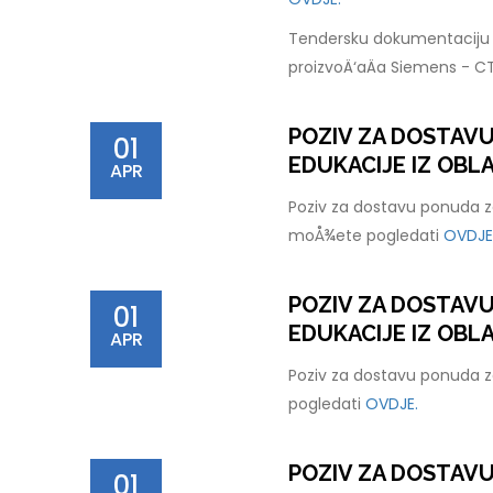
Tendersku dokumentaciju 
proizvoÄ‘aÄa Siemens - C
POZIV ZA DOSTAV
01
EDUKACIJE IZ OBLA
APR
Poziv za dostavu ponuda za
moÅ¾ete pogledati
OVDJE
POZIV ZA DOSTAV
01
EDUKACIJE IZ OBL
APR
Poziv za dostavu ponuda z
pogledati
OVDJE.
POZIV ZA DOSTAV
01