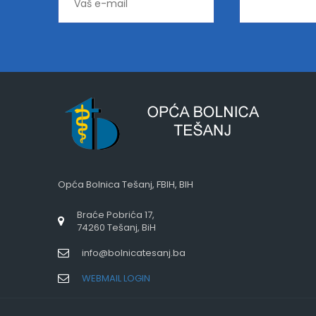
Opća Bolnica Tešanj, FBIH, BIH
Braće Pobrića 17,
74260 Tešanj, BiH
info@bolnicatesanj.ba
WEBMAIL LOGIN