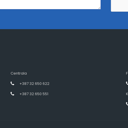
Centrala
F
+387 32 650 622
+387 32 650 551
K