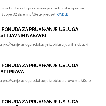
za nabavku usluga servisiranja medicinske opreme
T Scope 32 slice moÅ¾ete preuzeti
OVDJE.
U PONUDA ZA PRUÅ½ANJE USLUGA
STI JAVNIH NABAVKI
 pruÅ¾anje usluga edukacije iz oblasti javnih nabavki
.
U PONUDA ZA PRUÅ½ANJE USLUGA
ASTI PRAVA
a pruÅ¾anje usluga edukacije iz oblasti prava moÅ¾ete
U PONUDA ZA PRUÅ½ANJE USLUGA