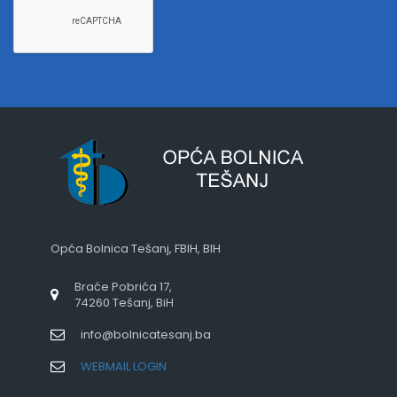
Opća Bolnica Tešanj, FBIH, BIH
Braće Pobrića 17,
74260 Tešanj, BiH
info@bolnicatesanj.ba
WEBMAIL LOGIN