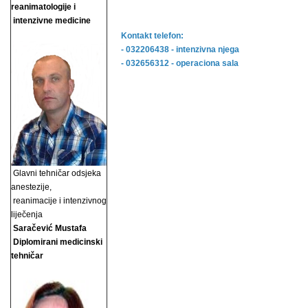
reanimatologije i
intenzivne medicine
Kontakt telefon:
- 032206438 - intenzivna njega
- 032656312 - operaciona sala
Glavni tehničar odsjeka
anestezije,
reanimacije i
intenzivnog
liječenja
Saračević Mustafa
Diplomirani medicinski
tehničar