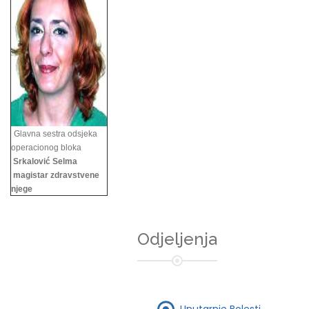
Glavna sestra odsjeka
operacionog bloka
Srkalović Selma
magistar zdravstvene
njege
Odjeljenja
Unutarnje Bolesti