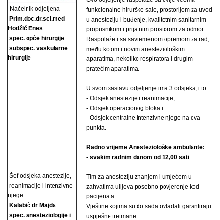
Ovo odjeljenje raspolaže sa dvije veoma
Načelnik odjeljena
funkcionalne hirurške sale, prostorijom za uvod
Prim.doc.dr.sci.med
u anesteziju i buđenje, kvalitetnim sanitarnim
Hodžić Enes
propusnikom i prijatnim prostorom za odmor.
spec. opće hirurgije
Raspolaže i sa savremenom opremom za rad,
subspec. vaskularne
među kojom i novim anesteziološkim
hirurgije
aparatima, nekoliko respiratora i drugim
pratećim aparatima.
U svom sastavu odjeljenje ima 3 odsjeka, i to:
- Odsjek anestezije i reanimacije,
- Odsjek operacionog bloka i
- Odsjek centralne intenzivne njege na dva
punkta.
Radno vrijeme Anesteziološke ambulante:
- svakim radnim danom od 12,00 sati
Šef odsjeka anestezije,
Tim za anesteziju znanjem i umjećem u
reanimacije i intenzivne
zahvatima ulijeva posebno povjerenje kod
njege
pacijenata.
Kalabić dr Majda
Vještine kojima su do sada ovladali garantiraju
spec. anesteziologije i
uspješne tretmane.