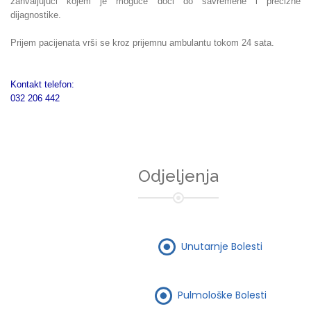
zahvaljujući kojem je moguće doći do savremene i precizne
dijagnostike.
Prijem pacijenata vrši se kroz prijemnu ambulantu tokom 24 sata.
Kontakt telefon:
032 206 442
Odjeljenja
Unutarnje Bolesti
Pulmološke Bolesti