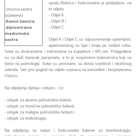
spratu Bolnice i funkcionalno je podijeljeno na
Glavna sestra
tri odjela:
odjeljenja
- Odjel A
Ramić Samira
- Odjel B i
diplomirana
- Odjel C.
medicinska
sestra
Odjel A i Odjel C su najsavremenije opremljeni,
apartmanskog su tipa i imaju po sedam soba.
Sobe su dvokrevetne i trokrevetne sa kupatilom i WC-om. Prilagođene
su za duži boravak pacijenata, a to je svojstveno bolesnicima koji se
lijeće na pulmologiji. Sobe su prostrane, sa dosta svjetlosti i okolišnog
zelenila. Već prvi pogled na odjele uvjerava na komoditet i bezprijekornu
čistoću.
Na odjeljenju djeluju i odsjeci, i to:
- odsjek za akutne pulmološke bolesti,
- odsjek za hronične pulmološke bolesti,
- odsjek za maligne pulmološke bolesti i
- odsjek za endoskopiju.
Na odjeljenju se nalazi i funkcionalni kabinet za bronhoskopiju,