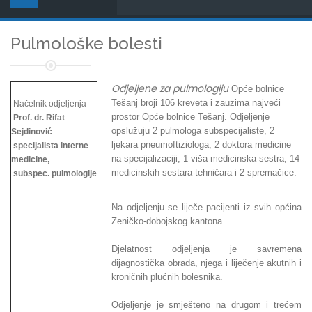
Pulmološke bolesti
Odjeljene za pulmologiju
Opće bolnice
Tešanj broji 106 kreveta i zauzima najveći
Načelnik odjeljenja
prostor Opće bolnice Tešanj. Odjeljenje
Prof. dr. Rifat
opslužuju 2 pulmologa subspecijaliste, 2
Sejdinović
ljekara pneumoftiziologa, 2 doktora medicine
specijalista interne
na specijalizaciji, 1 viša medicinska sestra, 14
medicine,
medicinskih sestara-tehničara i 2 spremačice.
subspec. pulmologije
Na odjeljenju se liječe pacijenti iz svih općina
Zeničko-dobojskog kantona.
Djelatnost odjeljenja je savremena
dijagnostička obrada, njega i liječenje akutnih i
kroničnih plućnih bolesnika.
Odjeljenje je smješteno na drugom i trećem