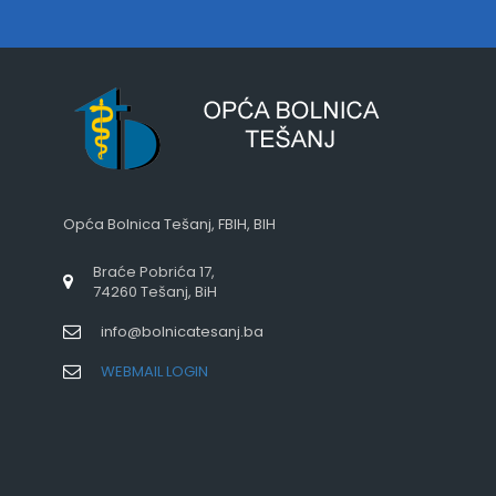
Opća Bolnica Tešanj, FBIH, BIH
Braće Pobrića 17,
74260 Tešanj, BiH
info@bolnicatesanj.ba
WEBMAIL LOGIN