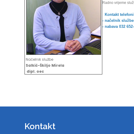
Radno vrijeme služb
Kontakt telefoni
- načelnik službe
- nabava 032 652
Načelnik službe
Salkić-Škiljo Mirela
dipl. oec
Kontakt