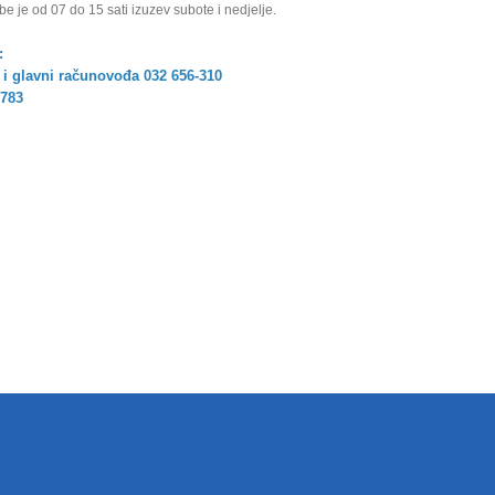
e je od 07 do 15 sati izuzev subote i nedjelje.
:
 i
glavni računovođa 032 656-310
-783