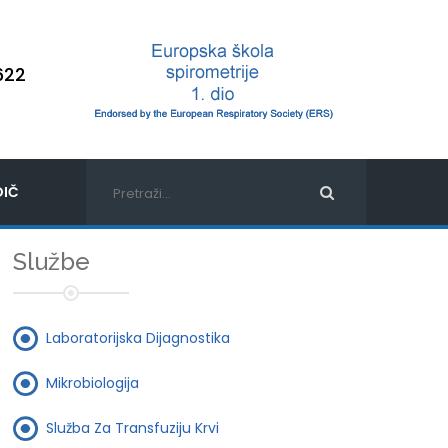
622
IČ
Službe
Laboratorijska Dijagnostika
Mikrobiologija
Služba Za Transfuziju Krvi