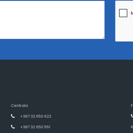
Centrala
F
+387 32 650 622
+387 32 650 551
K