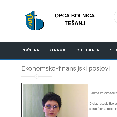
POČETNA
O NAMA
ODJELJENJA
SLU
Ekonomsko-finansijski poslovi
Služba za ekonomsk
Djelatnost službe s
skladištenja robe, f