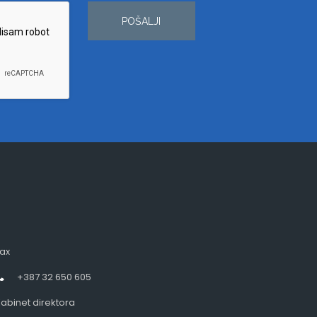
POŠALJI
ax
+387 32 650 605
abinet direktora