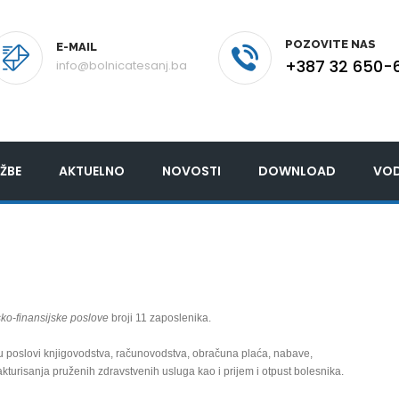
POZOVITE NAS
E-MAIL
+387 32 650-
info@bolnicatesanj.ba
ŽBE
AKTUELNO
NOVOSTI
DOWNLOAD
VOD
o-finansijske poslove
broji 11 zaposlenika.
u poslovi knjigovodstva, računovodstva, obračuna plaća, nabave,
akturisanja pruženih zdravstvenih usluga kao i prijem i otpust bolesnika.