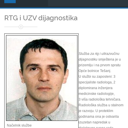
RTG i UZV dijagnostika
Služba za rtg i ultrazvučnu
dijagnostiku
smještena je u
prizemlju i na prvom spratu
Opće bolnice Tešanj.
U službi su zaposleni: 3
specijaliste radiologa, 2
diplomirana inženjera
medicinske radiologije,
3 viša radiološka tehničara.
Radiološka služba u stalnom
je razvoju. U proteklim
godinama ona je ostvarila
izuzetan napredak u
Načelnik službe