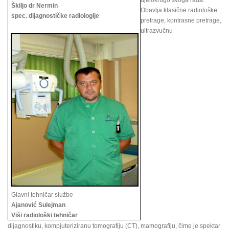
djelokrugo svoga rada.
Škiljo dr Nermin
Obavlja klasične radiološke
spec. dijagnostičke radiologije
pretrage, kontrasne pretrage,
ultrazvučnu
Glavni tehničar službe
Ajanović Sulejman
Viši radiološki tehničar
dijagnostiku, kompjuteriziranu tomografiju (CT), mamografiju, čime je spektar