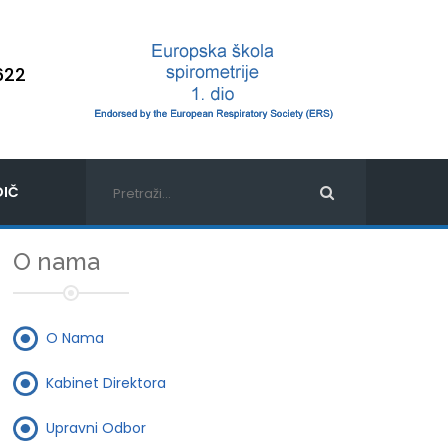
622
IČ
O nama
O Nama
Kabinet Direktora
Upravni Odbor