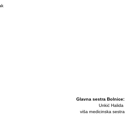
ak
Glavna sestra Bolnice:
Unkić Halida
viša medicinska sestra