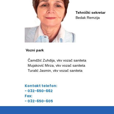
Tehnički sekretar
Bedak Remzija
Vozni park
Čamdžić Zuhdija, vkv vozač saniteta
Mujaković Mirza, vkv vozač saniteta
Turalić Jasmin, vkv vozač saniteta
Kontakt telefon:
- 032-650-662
Fax:
- 032-650-605