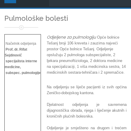
Pulmološke bolesti
Odjeljene za pulmologiju
Opće bolnice
Tešanj broji 106 kreveta i zauzima najveći
Načelnik odjeljenja
prostor Opće bolnice Tešanj. Odjeljenje
Prof. dr. Rifat
opslužuju 2 pulmologa subspecijaliste, 2
Sejdinović
ljekara pneumoftiziologa, 2 doktora medicine
specijalista interne
na specijalizaciji, 1 viša medicinska sestra, 14
medicine,
medicinskih sestara-tehničara i 2 spremačice.
subspec. pulmologije
Na odjeljenju se liječe pacijenti iz svih općina
Zeničko-dobojskog kantona.
Djelatnost odjeljenja je savremena
dijagnostička obrada, njega i liječenje akutnih i
kroničnih plućnih bolesnika.
Odjeljenje je smješteno na drugom i trećem