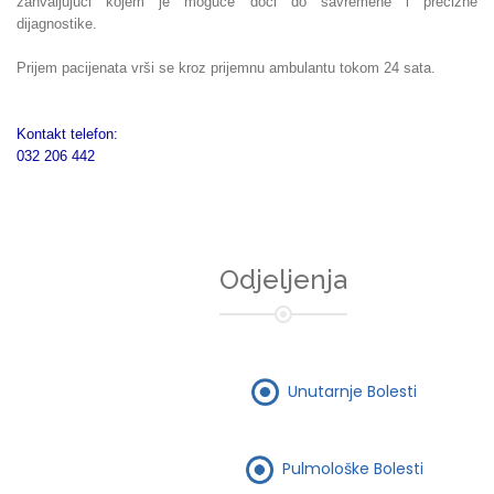
zahvaljujući kojem je moguće doći do savremene i precizne
dijagnostike.
Prijem pacijenata vrši se kroz prijemnu ambulantu tokom 24 sata.
Kontakt telefon:
032 206 442
Odjeljenja
Unutarnje Bolesti
Pulmološke Bolesti