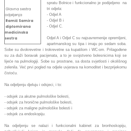
spratu Bolnice i funkcionalno je podijeljeno na
Glavna sestra
tri odjela:
odjeljenja
- Odjel A
Ramić Samira
- Odjel B i
diplomirana
- Odjel C.
medicinska
sestra
Odjel A i Odjel C su najsavremenije opremljeni,
apartmanskog su tipa i imaju po sedam soba.
Sobe su dvokrevetne i trokrevetne sa kupatilom i WC-om. Prilagođene
su za duži boravak pacijenata, a to je svojstveno bolesnicima koji se
lijeće na pulmologiji. Sobe su prostrane, sa dosta svjetlosti i okolišnog
zelenila. Već prvi pogled na odjele uvjerava na komoditet i bezprijekornu
čistoću.
Na odjeljenju djeluju i odsjeci, i to:
- odsjek za akutne pulmološke bolesti,
- odsjek za hronične pulmološke bolesti,
- odsjek za maligne pulmološke bolesti i
- odsjek za endoskopiju.
Na odjeljenju se nalazi i funkcionalni kabinet za bronhoskopiju,