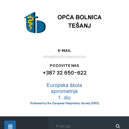
E-MAIL
info@bolnicatesanj.ba
POZOVITE NAS
+387 32 650-622