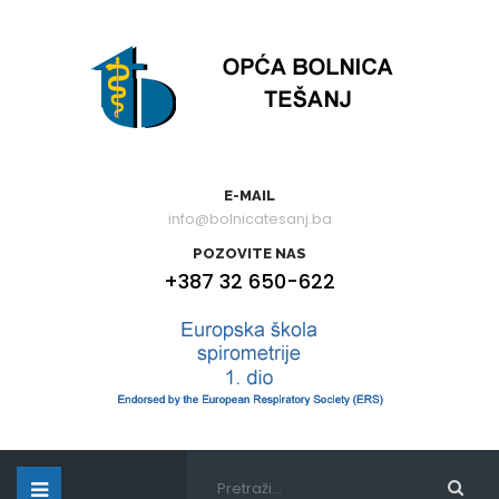
E-MAIL
info@bolnicatesanj.ba
POZOVITE NAS
+387 32 650-622