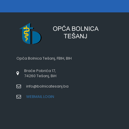
Opća Bolnica Tešanj, FBIH, BIH
Braće Pobrića 17,
74260 Tešanj, BiH
info@bolnicatesanj.ba
WEBMAIL LOGIN