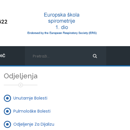
622
IČ
Odjeljenja
Unutarnje Bolesti
Pulmološke Bolesti
Odjeljenje Za Dijalizu