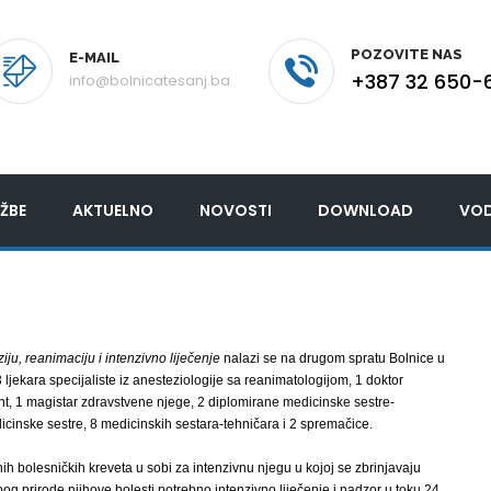
POZOVITE NAS
E-MAIL
+387 32 650-
info@bolnicatesanj.ba
ŽBE
AKTUELNO
NOVOSTI
DOWNLOAD
VOD
iju, reanimaciju i intenzivno liječenje
nalazi se na drugom spratu Bolnice u
ljekara specijaliste iz anesteziologije sa reanimatologijom, 1 doktor
nt, 1 magistar zdravstvene njege, 2 diplomirane medicinske sestre-
icinske sestre, 8 medicinskih sestara-tehničara i 2 spremačice.
h bolesničkih kreveta u sobi za intenzivnu njegu u kojoj se zbrinjavaju
bog prirode njihove bolesti potrebno intenzivno liječenje i nadzor u toku 24