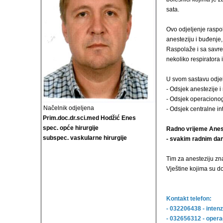
sata.
Ovo odjeljenje raspo
anesteziju i buđenje
Raspolaže i sa savr
nekoliko respiratora 
U svom sastavu odjelj
- Odsjek anestezije i
- Odsjek operacionog
Načelnik odjeljena
- Odsjek centralne i
Prim.doc.dr.sci.med Hodžić Enes
spec. opće hirurgije
Radno vrijeme Anes
subspec. vaskularne hirurgije
- svakim radnim dan
Tim za anesteziju zn
Vještine kojima su d
Kontakt telefon:
- 032206438 - inten
- 032656312 - opera