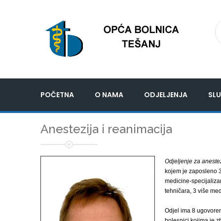
POČETNA
O NAMA
ODJELJENJA
SLU
Anestezija i reanimacija
Odjeljenje za anestez
kojem je zaposleno 3 
medicine-specijaliza
tehničara, 3 više med
Odjel ima 8 ugovoreni
bolesnici kojima je z