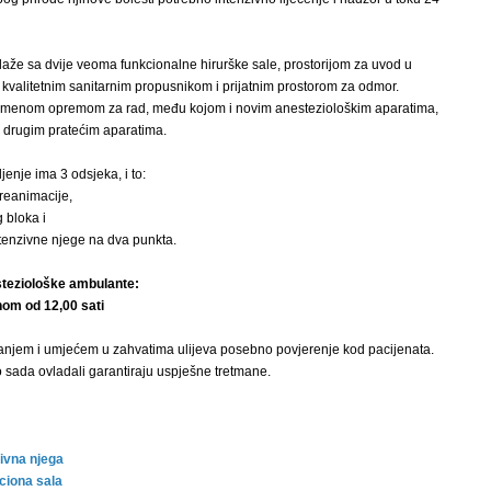
laže sa dvije veoma funkcionalne hirurške sale, prostorijom za uvod u
, kvalitetnim sanitarnim propusnikom i prijatnim prostorom za odmor.
emenom opremom za rad, među kojom i novim anesteziološkim aparatima,
i drugim pratećim aparatima.
enje ima 3 odsjeka, i to:
 reanimacije,
 bloka i
ntenzivne njege na dva punkta.
teziološke ambulante:
om od 12,00 sati
anjem i umjećem u zahvatima ulijeva posebno povjerenje kod pacijenata.
o sada ovladali garantiraju uspješne tretmane.
zivna njega
ciona sala