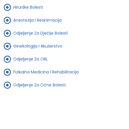
Hirurške Bolesti
Anestezija I Reanimacija
Odjeljenje Za Dječije Bolesti
Ginekologija I Akušerstvo
Odjeljenje Za ORL
Fizikalna Medicina I Rehabilitacija
Odjeljenje Za Očne Bolesti