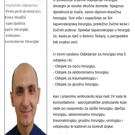
U poslednje vrijeme odjeljenje hirurgije
Načelnik odjeljenja
doseglo je visoke stručne domete. Njegova
Prim.prof.dr.med.sci.
djelatnost je inače, samo dijelom klasična
Enes Hodžić
hirurgija. Sve više i uspješnije se širi
specijalista
laparoskopska hirurgija, pretežno žučne kese i
opće hirurgije,
žučnih puteva. Spektar laparoskopije u hirurgiji
subspec.
će, kada je riječ o Bolnici Tešanj, u perspektivi
vaskularne hirurgije
biti znatno veći.
U svom sastavu Odjeljenje za hirurgiju ima 5
odsjeka i to:
- Odsjek za opću hirurgiju,
- Odsjek za abdominalnu hirurgiju,
- Odsjek za traumatologiju i
- Odsjek za grudnu hirurgiju
kao i prijemnu ambulantu koja radi 24 sata te
konsultativno - specijalističke ambulante koje
rade po rasporedu za opštu hirurgiju, dječiju
hirurgiju, abdominalnu hirurgiju,
traumatologiju, grudnu hirurgiju,
urologiju i
ortopediju te kabinet za bolesti dojke.