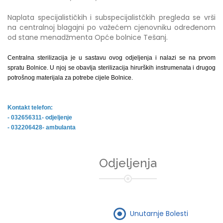
Naplata specijalističkih i subspecijalistčkih pregleda se vrši
na centralnoj blagajni po važećem cjenovniku određenom
od stane menadžmenta Opće bolnice Tešanj.
Centralna sterilizacija je u sastavu ovog odjeljenja i nalazi se na prvom
spratu Bolnice. U njoj se obavlja sterilizacija hirurških instrumenata i drugog
potrošnog materijala za potrebe cijele Bolnice.
Kontakt telefon:
- 032656311- odjeljenje
- 032206428- ambulanta
Odjeljenja
Unutarnje Bolesti