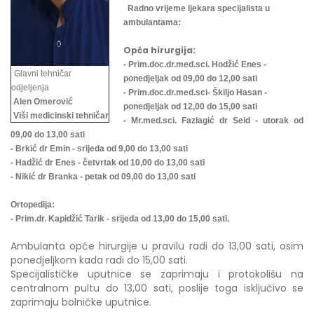
Radno vrijeme ljekara specijalista u
ambulantama:
Opća hirurgija:
- Prim.doc.dr.med.sci. Hodžić Enes -
Glavni tehničar
ponedjeljak od 09,00 do 12,00 sati
odjeljenja
- Prim.doc.dr.med.sci- Škiljo Hasan -
Alen Omerović
ponedjeljak od 12,00 do 15,00 sati
Viši medicinski tehničar
- Mr.med.sci. Fazlagić dr Seid - utorak od
09,00 do 13,00 sati
- Brkić dr Emin - srijeda od 9,00 do 13,00 sati
- Hadžić dr Enes - četvrtak od 10,00 do 13,00 sati
- Nikić dr Branka - petak od 09,00 do 13,00 sati
Ortopedija:
- Prim.dr. Kapidžić Tarik - srijeda od 13,00 do 15,00 sati.
Ambulanta opće hirurgije u pravilu radi do 13,00 sati, osim
ponedjeljkom kada radi do 15,00 sati.
Specijalističke uputnice se zaprimaju i protokolišu na
centralnom pultu do 13,00 sati, poslije toga isključivo se
zaprimaju bolničke uputnice.