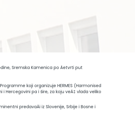
odine, Sremska Kamenica po Äetvrti put
g Programme koji organizuje HERMES (Harmonised
i Hercegovini pa i šire, za koju veÄ‡ vlada veliko
entni predavaÄi iz Slovenije, Srbije i Bosne i