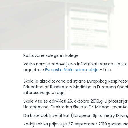
Poštovane kolegice i kolege,
Veliko nam je zadovoljstvo informisati Vas da OpÄ‡a
organizuje
Evropsku školu spirometrije
- 1.dio.
Škola je akreditovana od strane Evropskog Respira
Education of Respiratory Medicine in European Specialt
interesovanje u regiji.
Škola Ä‡e se odrÅ¾ati 25. oktobra 2019.g. u prostorij
Hercegovine. Direktorica škole je Dr. Mirjana JovanÄ
Da biste dobili sertifikat (European Spirometry Drivin
Zadnji rok za prijavu je 27. septembar 2019.godine. 