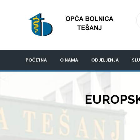
POČETNA
O NAMA
ODJELJENJA
SLU
EUROPSKA