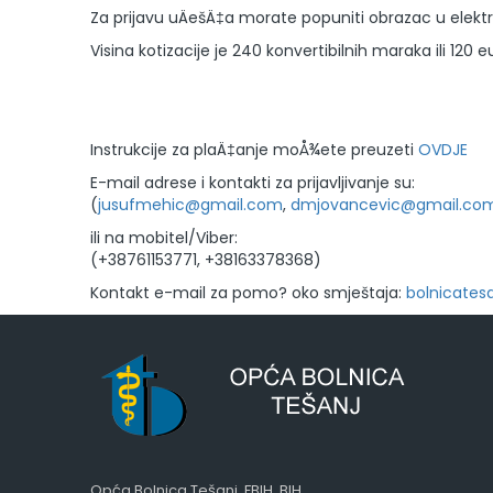
Za prijavu uÄešÄ‡a morate popuniti obrazac u elektr
Visina kotizacije je 240 konvertibilnih maraka ili 120 eu
Instrukcije za plaÄ‡anje moÅ¾ete preuzeti
OVDJE
E-mail adrese i kontakti za prijavljivanje su:
(
jusufmehic@gmail.com
,
dmjovancevic@gmail.co
ili na mobitel/Viber:
(+38761153771, +38163378368)
Kontakt e-mail za pomo? oko smještaja:
bolnicates
Opća Bolnica Tešanj, FBIH, BIH