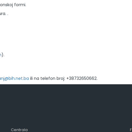
onskoj formi.
ra. .
m
).
anj@bih.net.ba
ili na telefon broj: +38732650662.
Centrala
F