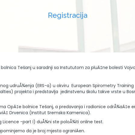
Registracija
 bolnica Tešanj u saradnji sa Instututom za pluÄ‡ne bolesti Vojv
tornog udruÅ¾enja (ERS-a) u okviru European Spirometry Trainin
ies) projekta i predstavlja jedinstvenu školu takve vrste u Bosni 
ama OpÄ‡e bolnice Tešanj, a predavanja i radionice odrÅ¾aÄ‡e emin
eviÄ‡ Drvenica (Institut Sremska Kamenica).
g Licence -part I) duÅ¾ni ste poloÅ¾iti online test.
Napominjemo da je broj mjesta ograniÄen.