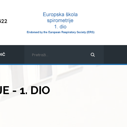
622
IČ
 - 1. DIO