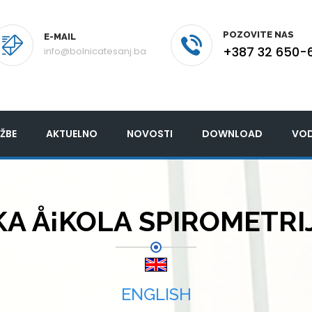
POZOVITE NAS
E-MAIL
+387 32 650-
info@bolnicatesanj.ba
ŽBE
AKTUELNO
NOVOSTI
DOWNLOAD
VOD
 Å¡KOLA SPIROMETRIJE
ENGLISH