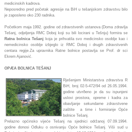
medicinskih kadrova.
Neposredno pred početak agresije na BiH u tešanjskom zdravstvu bilo
je zaposleno oko 230 radnika.
Početkom maja 1992. godine od zdravstvenih ustanova (Doma zdravlja
Tešanj, odjeljenja RMC Doboj koji su bili locirani u Tešnju) formira se
Ratna bolnica Tešanj
koja je prihvatila svo medicinsko osoblje kao i
nemedicinsko osoblje izbjeglo iz RMC Doboj i drugih zdravstvenih
centara regije.Za upravnika Ratne bolnice postavlja se Prof. dr sci
Ekrem Ajanović.
OPÆA BOLNICA TEŠANJ
Rješenjem Ministarstva zdravstva R
BiH, broj 02-5-472/94 od 26.05.1994.
godine utvrðeno je da su ispunjeni
uslovi prostora, opreme i kadra za
obavljanje sekundarne zdravstvene
zaštite a time i formiranje Opće
bolnice Tešanj.
Prelazno općinsko vijeće Tešanj na sjednici održanoj 07.09.1994.
godine donosi Odluku o osnivanju Opće bolnice Tešanj. Viši sud u