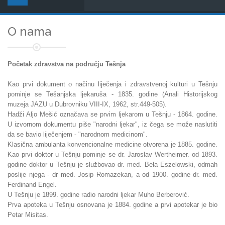
O nama
Početak zdravstva na području Tešnja
Kao prvi dokument o načinu liječenja i zdravstvenoj kulturi u Tešnju
pominje se Tešanjska ljekaruša - 1835. godine (Anali Historijskog
muzeja JAZU u Dubrovniku VIII-IX, 1962, str.449-505).
Hadži Aljo Mešić označava se prvim ljekarom u Tešnju - 1864. godine.
U izvornom dokumentu piše "narodni ljekar", iz čega se može naslutiti
da se bavio liječenjem - "narodnom medicinom".
Klasična ambulanta konvencionalne medicine otvorena je 1885. godine.
Kao prvi doktor u Tešnju pominje se dr. Jaroslav Wertheimer. od 1893.
godine doktor u Tešnju je službovao dr. med. Bela Eszelowski, odmah
poslije njega - dr med. Josip Romazekan, a od 1900. godine dr. med.
Ferdinand Engel.
U Tešnju je 1899. godine radio narodni ljekar Muho Berberović.
Prva apoteka u Tešnju osnovana je 1884. godine a prvi apotekar je bio
Petar Misitas.