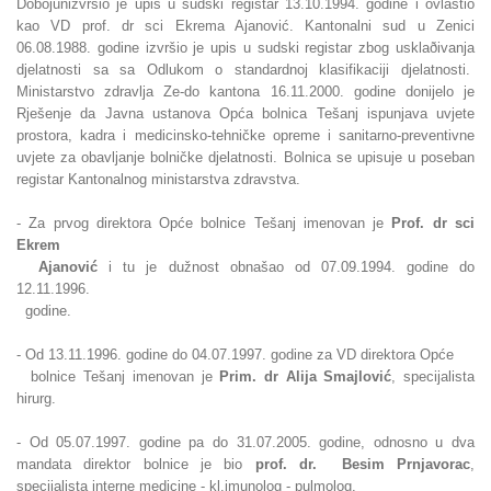
Dobojunizvršio je upis u sudski registar 13.10.1994. godine i ovlastio
kao VD prof. dr sci Ekrema Ajanović. Kantonalni sud u Zenici
06.08.1988. godine izvršio je upis u sudski registar zbog usklaðivanja
djelatnosti sa sa Odlukom o standardnoj klasifikaciji djelatnosti.
Ministarstvo zdravlja Ze-do kantona 16.11.2000. godine donijelo je
Rješenje da Javna ustanova Opća bolnica Tešanj ispunjava uvjete
prostora, kadra i medicinsko-tehničke opreme i sanitarno-preventivne
uvjete za obavljanje bolničke djelatnosti. Bolnica se upisuje u poseban
registar Kantonalnog ministarstva zdravstva.
- Za prvog direktora Opće bolnice Tešanj imenovan je
Prof. dr sci
Ekrem
Ajanović
i tu je dužnost obnašao od 07.09.1994. godine do
12.11.1996.
godine.
- Od 13.11.1996. godine do 04.07.1997. godine za VD direktora Opće
bolnice Tešanj imenovan je
Prim. dr Alija Smajlović
, specijalista
hirurg.
- Od 05.07.1997. godine pa do 31.07.2005. godine, odnosno u dva
mandata
direktor bolnice je bio
prof. dr. Besim Prnjavorac
,
specijalista interne medicine - kl.imunolog - pulmolog.