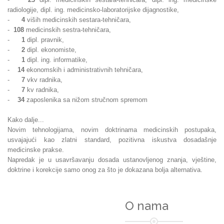
radiologije, dipl. ing. medicinsko-laboratorijske dijagnostike,
-
4
viših medicinskih sestara-tehničara,
-
108
medicinskih sestra-tehničara,
-
1
dipl. pravnik,
-
2
dipl. ekonomiste,
-
1
dipl. ing. informatike,
-
14
ekonomskih i administrativnih tehničara,
-
7
vkv radnika,
-
7
kv radnika,
-
34
zaposlenika sa nižom stručnom spremom
Kako dalje...
Novim tehnologijama, novim doktrinama medicinskih postupaka,
usvajajući kao zlatni standard, pozitivna iskustva dosadašnje
medicinske prakse.
Napredak je u usavršavanju dosada ustanovljenog znanja, vještine,
doktrine i korekcije samo onog za što je dokazana bolja alternativa.
O nama