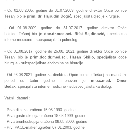
- Od 01.08.2005. godine do 31.07.2009. godine direktor Opće bolnice
Tešanj bio je
prim. dr Hajrudin
Ðogić,
specijalista dječije kirurgije.
- Od
01.08.2009. godine do 31.07.2017. godine direktor Opće
bolnice
Tešanj bio je
doc.dr.med.sci. Rifat Sejdinović,
specijalista
interne medicine - subspecijalista pulmolog.
- Od 01.08.2017. godine do 26.08. 2021. godine direktor Opće bolnice
Tešanj bio
je
prim.
doc.dr.med.sci. Hasan Škiljo,
specijalista opće
hirurgije - subspecijalista abdominalne hirurgije.
- Od 26.08.2021. godine za direktora Opće bolnice Tešanj na mandatni
period od četiri godine imenovan je
mr.sc.med. Omer
Bedak,
specijalista interne medicine - subspecijalista kardiolog.
Važniji datumi :
- Prva dijaliza uraðena 15.03.1993. godine
- Prva gastroskopija uraðena 18.03.1999. godine
- Prva bronhoskopija uraðena 08.08.2000. godine
- Prvi PACE-maker ugraðen 07.01.2003. godine