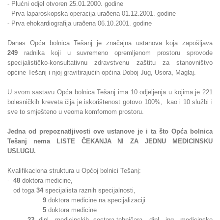
- Plućni odjel otvoren 25.01.2000. godine
- Prva laparoskopska operacija uraðena 01.12.2001. godine
- Prva ehokardiografija uraðena 06.10.2001. godine
Danas Opća bolnica Tešanj je značajna ustanova koja zapošljava
249
radnika koji u suvremeno opremljenom prostoru sprovode
specijalističko-konsultativnu zdravstvenu zaštitu za stanovništvo
općine Tešanj i njoj gravitirajućih općina Doboj Jug, Usora, Maglaj.
U svom sastavu Opća bolnica Tešanj ima 10 odjeljenja u kojima je 221
bolesničkih kreveta čija je iskorištenost gotovo 100%, kao i 10 službi i
sve to smješteno u veoma komfornom prostoru.
Jedna od prepoznatljivosti ove ustanove je i ta što Opća bolnica
Tešanj nema LISTE ČEKANJA NI ZA JEDNU MEDICINSKU
USLUGU.
Kvalifikaciona struktura u Općoj bolnici Tešanj:
-
48
doktora medicine,
od toga
34
specijalista raznih specijalnosti,
9
doktora medicine na specijalizaciji
5
doktora medicine
-
23
dipl. medicinskih sestara-tehničara, dipl. ing. medicinske