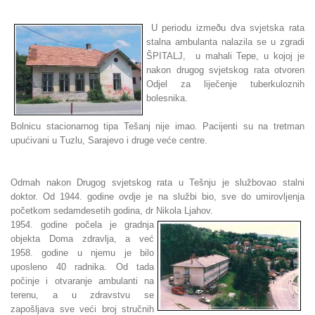
U periodu izmeðu dva svjetska rata
stalna ambulanta nalazila se u zgradi
ŠPITALJ, u mahali Tepe, u kojoj je
nakon drugog svjetskog rata otvoren
Odjel za liječenje tuberkuloznih
bolesnika.
Bolnicu stacionarnog tipa Tešanj nije imao. Pacijenti su na tretman
upućivani u Tuzlu, Sarajevo i druge veće centre.
Odmah nakon Drugog svjetskog rata u Tešnju je službovao stalni
doktor. Od 1944. godine ovdje je na službi bio, sve do umirovljenja
početkom sedamdesetih godina, dr Nikola Ljahov.
1954. godine počela je gradnja
objekta Doma zdravlja, a već
1958. godine u njemu je bilo
uposleno 40 radnika. Od tada
počinje i otvaranje ambulanti na
terenu, a u zdravstvu se
zapošljava sve veći broj stručnih