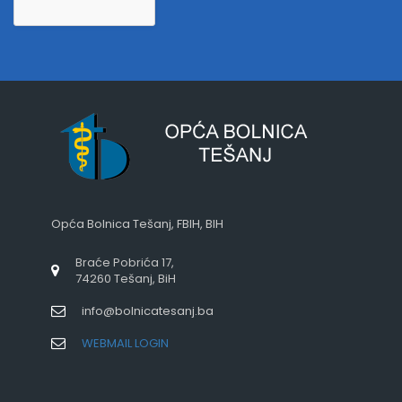
Opća Bolnica Tešanj, FBIH, BIH
Braće Pobrića 17,
74260 Tešanj, BiH
info@bolnicatesanj.ba
WEBMAIL LOGIN