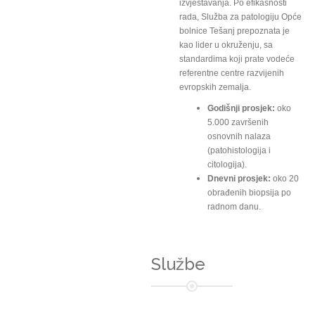
izvještavanja. Po efikasnosti
rada, Služba za patologiju Opće
bolnice Tešanj prepoznata je
kao lider u okruženju, sa
standardima koji prate vodeće
referentne centre razvijenih
evropskih zemalja.
Godišnji prosjek:
oko
5.000 završenih
osnovnih nalaza
(patohistologija i
citologija).
Dnevni prosjek:
oko 20
obrađenih biopsija po
radnom danu.
Službe