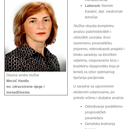
menadžmenta
Laborant:
Nermin
Kalabić, dipl. medicinski
tehničar
Služba obavlja kompletnu
analizu patohistoloških i
citoloških uzoraka. Kroz
savremenu preanalitičku
pripremu, mikroskopski pregled i
blisku saradnju sa kliničkim
odjelima, osiguravamo brzu i
kvalitetnu dijagnostiku koja je
temelj za izbor optimalnog
Glavna sestra službe
liječenja pacijenata.
Merzić Hanifa
U saradnji sa ugovorenim
mr. zdravstvene njege i
eksternim ustanovama, po
menadžmenta
potrebi vršimo i dodatne analize:
Određivanje prediktivno-
prognostičkih
parametara
Genetska testiranja