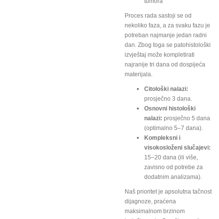
tumora
Proces rada sastoji se od
nekoliko faza, a za svaku fazu je
potreban najmanje jedan radni
dan. Zbog toga se patohistološki
izvještaj može kompletirati
najranije tri dana od dospijeća
materijala.
Citološki nalazi:
prosječno 3 dana.
Osnovni histološki
nalazi:
prosječno 5 dana
(optimalno 5–7 dana).
Kompleksni i
visokosloženi slučajevi:
15–20 dana (ili više,
zavisno od potrebe za
dodatnim analizama).
Naš prioritet je apsolutna tačnost
dijagnoze, praćena
maksimalnom brzinom