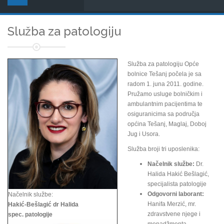
Služba za patologiju
Služba za patologiju Opće
bolnice Tešanj počela je sa
radom 1. juna 2011. godine.
Pružamo usluge bolničkim i
ambulantnim pacijentima te
osiguranicima sa područja
općina Tešanj, Maglaj, Doboj
Jug i Usora.
Služba broji tri uposlenika:
Načelnik službe:
Dr.
Halida Hakić Bešlagić,
specijalista patologije
Odgovorni laborant:
Načelnik službe:
Hanifa Merzić, mr.
Hakić-Bešlagić dr Halida
zdravstvene njege i
spec. patologije