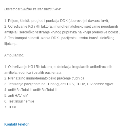
Djelatnost Službe za transfuziju krvi:
1. Prijem, klinički pregled i punkcija DDK (dobrovoljni davaoci krvi),
2. Određivanje KG i Rh faktora, imunohematološko ispitivanje iregularnih
antitjela i serološko testiranje krvnog pripravka na krvlju prenosive bolesti,
3. Test kompatibilnosti uzorka DDK i pacijenta u svrhu transfuziološkog
liječenja.
Ambulantno:
1. Određivanje KG i Rh faktora, te detekcija iregularnih antieritrocitnih
antitjela, trudnica i ostalih pacijenata,
2. Prenatalno imunohematološko praćenje trudnica,
3. Testiranje pacijenata na : HbsAg, anti HCV, TPHA, HIV combo Ag/At
4. antiHBs Total II, antiHBc Total II
5. anti HAV IgM
6. Test Insulinemije
7. TORC
Kontakt telefon: