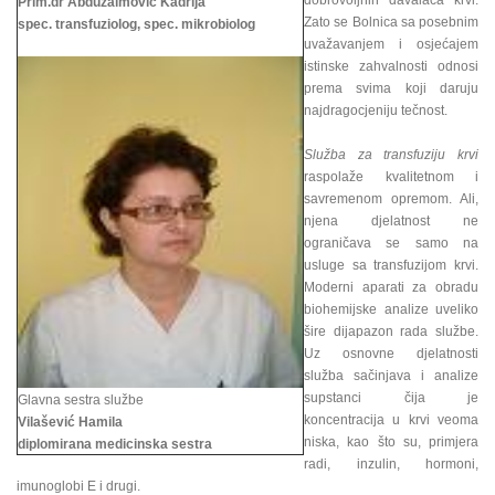
dobrovoljnih davalaca krvi.
Prim.dr Abduzaimović Kadrija
Zato se Bolnica sa posebnim
spec. transfuziolog, spec. mikrobiolog
uvažavanjem i osjećajem
istinske zahvalnosti odnosi
prema svima koji daruju
najdragocjeniju tečnost.
Služba za transfuziju krvi
raspolaže kvalitetnom i
savremenom opremom. Ali,
njena djelatnost ne
ograničava se samo na
usluge sa transfuzijom krvi.
Moderni aparati za obradu
biohemijske analize uveliko
šire dijapazon rada službe.
Uz osnovne djelatnosti
služba sačinjava i analize
supstanci čija je
Glavna sestra službe
koncentracija u krvi veoma
Vilašević Hamila
niska, kao što su, primjera
diplomirana medicinska sestra
radi, inzulin, hormoni,
imunoglobi E i drugi.