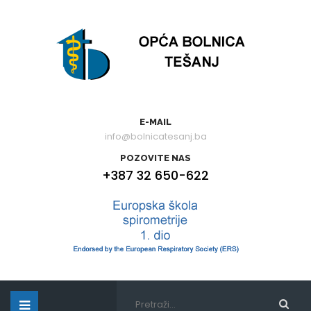
E-MAIL
info@bolnicatesanj.ba
POZOVITE NAS
+387 32 650-622