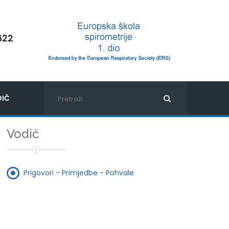
622
IČ
Vodič
Prigovori - Primjedbe - Pohvale