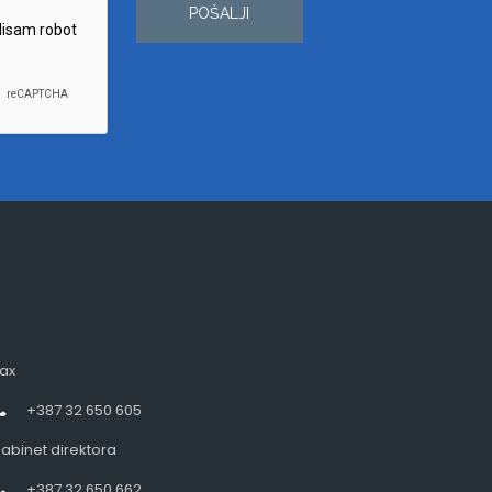
POŠALJI
ax
+387 32 650 605
abinet direktora
+387 32 650 662