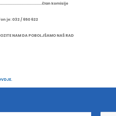
...............................član komisije
on je: 032 / 650 622
POMOZITE NAM DA POBOLJŠAMO NAŠ RAD
OVDJE.