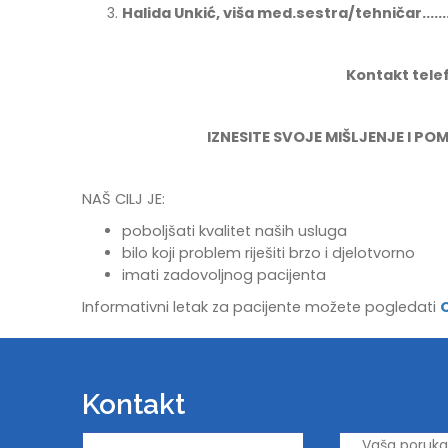
Halida Unkić, viša med.sestra/tehničar................
Kontakt telef
IZNESITE SVOJE MIŠLJENJE I 
NAŠ CILJ JE:
poboljšati kvalitet naših usluga
bilo koji problem riješiti brzo i djelotvorno
imati zadovoljnog pacijenta
Informativni letak za pacijente možete pogledati
Kontakt