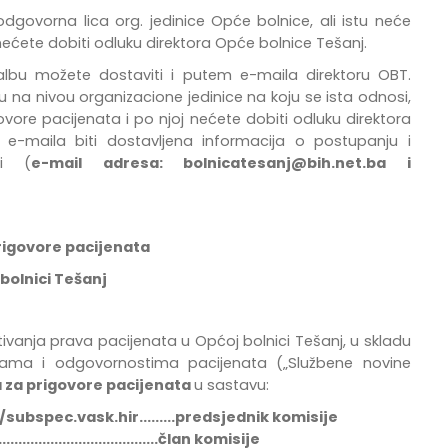
ovorna lica org. jedinice Opće bolnice, ali istu neće
j nećete dobiti odluku direktora Opće bolnice Tešanj.
bu možete dostaviti i putem e-maila direktoru OBT.
u na nivou organizacione jedinice na koju se ista odnosi,
govore pacijenata i po njoj nećete dobiti odluku direktora
-maila biti dostavljena informacija o postupanju i
bi (
e-mail adresa:
bolnicatesanj@bih.net.ba
i
rigovore pacijenata
bolnici Tešanj
tivanja
prava
pacijenata
u
Op
ć
oj
bolnici
Te
š
anj
,
u
skladu
ama i odgovornostima pacijenata
(„Službene novine
 za prigovore pacijenata
u sastavu:
/subspec.vask.hir.........predsjednik komisije
.................................član komisije