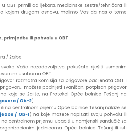
u OBT primili od ljekara, medicinske sestre/tehničara ili
po bilo kojem drugom osnovu, molimo Vas da nas o tome
, primjedbu ili pohvalu u OBT
a / žalbe:
vako Vaše nezadovoljstvo pokušate riješiti usmenim
dgovornim osobama OBT.
igovor razmatra Komisija za prigovore pacijenata OBT i
prigovoru, možete podnijeti zvaničan, potpisan prigovor
na koje se žalite, na Protokol Opće bolnice Tešanj na
govora / Ob-2
).
 ili na centralnom prijemu Opće bolnice Tešanj
nalaze se
jedbe / Ob-1
) na koje možete napisati svoju pohvalu ili
 na centralnom prijemu, ubaciti u namjenski sandučić za
m organizacionim jedinicama Opće bolnice Tešanj
ili isti