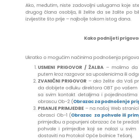
Ako, međutim, niste zadovoljni uslugama koje ste 
drugog člana osoblja, ili želite da se žalite 
izvijestite što prije – najbolje tokom istog dana.
Kako podnijeti prigovor
Ukratko o mogućim načinima podnošenja prigovor
USMENI PRIGOVOR / ŽALBA
– molimo da s
putem kroz razgovor sa uposlenicima ili o
ZVANIČNI PRIGOVOR
– ako želite da Vaš pr
da dobijete odluku direktora OBT po vašem 
sa svim kontakt detaljima i pojedinostima 
obrascu Ob-2 (
Obrazac za podnošenje pri
PISANJE PRIMJEDBE
–
na našoj Web stranici
obrasci Ob-1 (
Obrazac za pohvale ili prim
primjedbu
a popunjeni obrazac će te predati
pohvale i primjedbe
koji se nalazi u svi
dostaviti na Protokol Opće bolnice Tešanj.