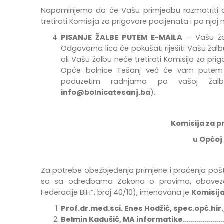
Napominjemo da će Vašu primjedbu razmotriti odg
tretirati Komisija za prigovore pacijenata i po njo
PISANJE ŽALBE PUTEM E-MAILA
– Vašu žal
Odgovorna lica će pokušati riješiti Vašu žalb
ali Vašu žalbu neće tretirati Komisija za pri
Opće bolnice Tešanj već će vam putem e
poduzetim radnjama po vašoj žal
info@bolnicatesanj.ba
).
Komisija za p
u Općoj 
Za potrebe
obezbje
đ
enja
primjene
i
pra
ć
enja
po
š
sa
sa odredbama Zakona o pravima, obavez
Federacije BiH“, broj 40/10),
imenovana
je
Komisija
Prof.dr.med.sci. Enes Hodžić, spec.opć.hir.
Belmin Kadušić, MA informatike...........................