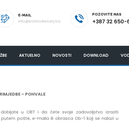
POZOVITE NAS
E-MAIL
+387 32 650-
info@bolnicatesanj.ba
ŽBE
AKTUELNO
NOVOSTI
DOWNLOAD
VOD
PRIMJEDBE – POHVALE
bijate u OBT i da ćete svoje zadovoljstvo izraziti
utem pošte, e-maila ili obrasca Ob-1 koji se nalazi u