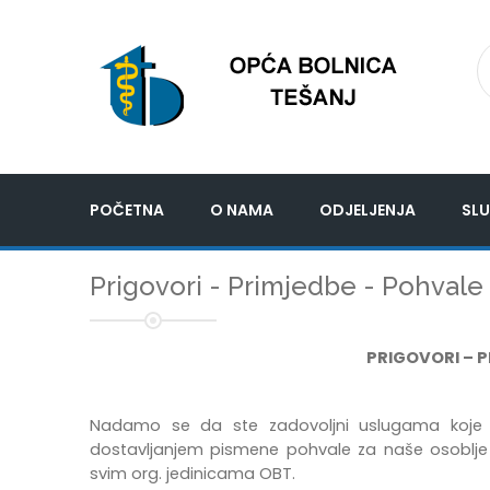
POČETNA
O NAMA
ODJELJENJA
SLU
Prigovori - Primjedbe - Pohvale
PRIGOVORI – 
Nadamo se da ste zadovoljni uslugama koje do
dostavljanjem pismene pohvale za naše osoblje p
svim org. jedinicama OBT.