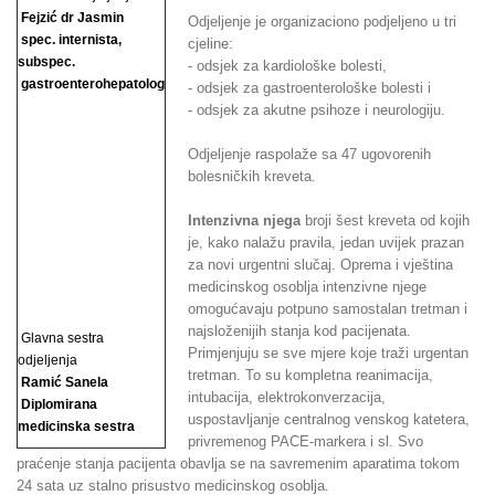
Fejzić dr Jasmin
Odjeljenje je organizaciono podjeljeno u tri
spec. internista,
cjeline:
subspec.
- odsjek za kardiološke bolesti,
gastroenterohepatolog
- odsjek za gastroenterološke bolesti i
- odsjek za akutne psihoze i neurologiju.
Odjeljenje raspolaže sa 47 ugovorenih
bolesničkih kreveta.
Intenzivna njega
broji šest kreveta od kojih
je, kako nalažu pravila, jedan uvijek prazan
za novi urgentni slučaj. Oprema i vještina
medicinskog osoblja intenzivne njege
omogućavaju potpuno samostalan tretman i
najsloženijih stanja kod pacijenata.
Glavna sestra
Primjenjuju se sve mjere koje traži urgentan
odjeljenja
tretman. To su kompletna reanimacija,
Ramić Sanela
intubacija, elektrokonverzacija,
Diplomirana
uspostavljanje centralnog venskog katetera,
medicinska sestra
privremenog PACE-markera i sl. Svo
praćenje stanja pacijenta obavlja se na savremenim aparatima tokom
24 sata uz stalno prisustvo medicinskog osoblja.