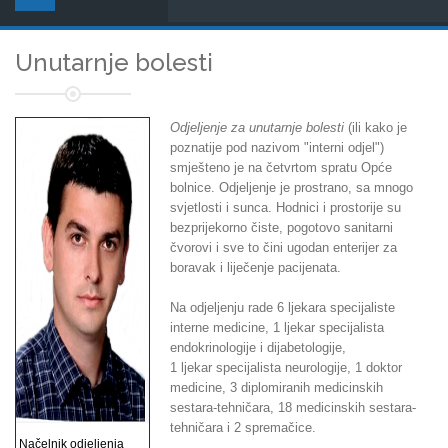
Unutarnje bolesti
Odjeljenje za unutarnje bolesti
(ili kako je
poznatije pod nazivom "interni odjel")
smješteno je na četvrtom spratu Opće
bolnice. Odjeljenje je prostrano, sa mnogo
svjetlosti i sunca. Hodnici i prostorije su
bezprijekorno čiste, pogotovo sanitarni
čvorovi i sve to čini ugodan enterijer za
boravak i liječenje pacijenata.
Na odjeljenju rade 6 ljekara specijaliste
interne medicine, 1 ljekar specijalista
endokrinologije i dijabetologije,
1 ljekar specijalista neurologije, 1 doktor
medicine, 3 diplomiranih medicinskih
sestara-tehničara, 18 medicinskih sestara-
tehničara i 2 spremačice.
Načelnik odjeljenja