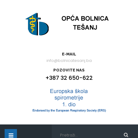
E-MAIL
info@bolnicatesanj.ba
POZOVITE NAS
+387 32 650-622