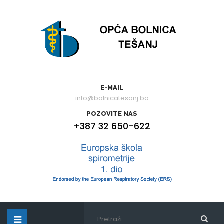
E-MAIL
info@bolnicatesanj.ba
POZOVITE NAS
+387 32 650-622