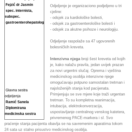
Fejzić dr Jasmin
Odjeljenje je organizaciono podjeljeno u tri
spec. internista,
cjeline:
subspec.
- odsjek za kardiološke bolesti,
gastroenterohepatolog
- odsjek za gastroenterološke bolesti i
- odsjek za akutne psihoze i neurologiju.
Odjeljenje raspolaže sa 47 ugovorenih
bolesničkih kreveta.
Intenzivna njega
broji šest kreveta od kojih
je, kako nalažu pravila, jedan uvijek prazan
za novi urgentni slučaj. Oprema i vještina
medicinskog osoblja intenzivne njege
omogućavaju potpuno samostalan tretman i
najsloženijih stanja kod pacijenata.
Glavna sestra
Primjenjuju se sve mjere koje traži urgentan
odjeljenja
tretman. To su kompletna reanimacija,
Ramić Sanela
intubacija, elektrokonverzacija,
Diplomirana
uspostavljanje centralnog venskog katetera,
medicinska sestra
privremenog PACE-markera i sl. Svo
praćenje stanja pacijenta obavlja se na savremenim aparatima tokom
24 sata uz stalno prisustvo medicinskog osoblja.