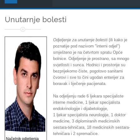
Unutarnje bolesti
Odjeljenje za unutarnje bolesti
(ili kako je
poznatije pod nazivom "interni odjel")
smješteno je na četvrtom spratu Opće
bolnice. Odjeljenje je prostrano, sa mnogo
svjetlosti i sunca. Hodnici i prostorije su
bezprijekorno čiste, pogotovo sanitarni
čvorovi i sve to čini ugodan enterijer za
boravak i liječenje pacijenata.
Na odjeljenju rade 6 ljekara specijaliste
interne medicine, 1 ljekar specijalista
endokrinologije i dijabetologije,
1 ljekar specijalista neurologije, 1 doktor
medicine, 3 diplomiranih medicinskih
sestara-tehničara, 18 medicinskih sestara-
tehničara i 2 spremačice.
Načelnik odjeljenja