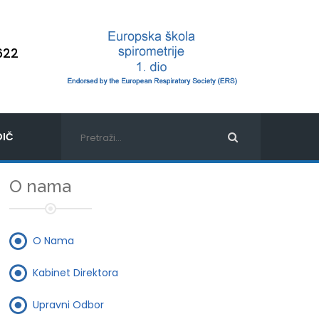
622
IČ
O nama
O Nama
Kabinet Direktora
Upravni Odbor