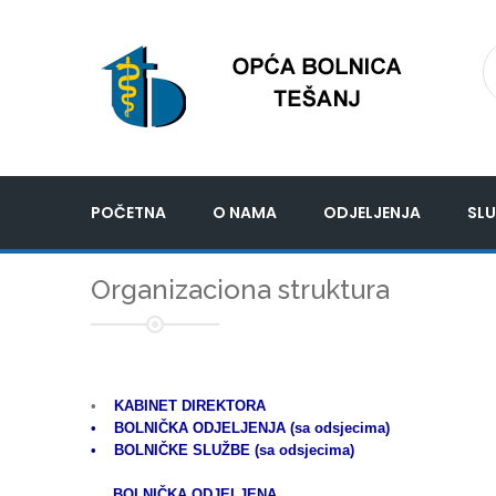
POČETNA
O NAMA
ODJELJENJA
SLU
Organizaciona struktura
•
KABINET DIREKTORA
• BOLNIČKA ODJELJENJA (sa odsjecima)
• BOLNIČKE SLUŽBE (sa odsjecima)
BOLNIČKA ODJELJENA