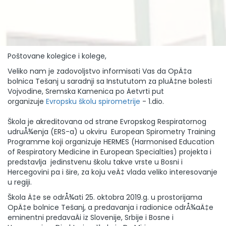
Poštovane kolegice i kolege,
Veliko nam je zadovoljstvo informisati Vas da OpÄ‡a
bolnica Tešanj u saradnji sa Instututom za pluÄ‡ne bolesti
Vojvodine, Sremska Kamenica po Äetvrti put
organizuje
Evropsku školu spirometrije
- 1.dio.
Škola je akreditovana od strane Evropskog Respiratornog
udruÅ¾enja (ERS-a) u okviru European Spirometry Training
Programme koji organizuje HERMES (Harmonised Education
of Respiratory Medicine in European Specialties) projekta i
predstavlja jedinstvenu školu takve vrste u Bosni i
Hercegovini pa i šire, za koju veÄ‡ vlada veliko interesovanje
u regiji.
Škola Ä‡e se odrÅ¾ati 25. oktobra 2019.g. u prostorijama
OpÄ‡e bolnice Tešanj, a predavanja i radionice odrÅ¾aÄ‡e
eminentni predavaÄi iz Slovenije, Srbije i Bosne i