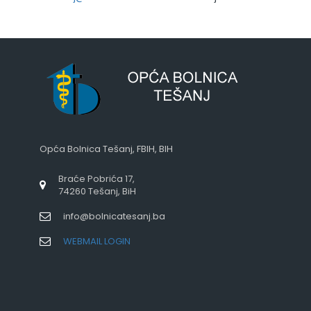
Opća Bolnica Tešanj, FBIH, BIH
Braće Pobrića 17,
74260 Tešanj, BiH
info@bolnicatesanj.ba
WEBMAIL LOGIN