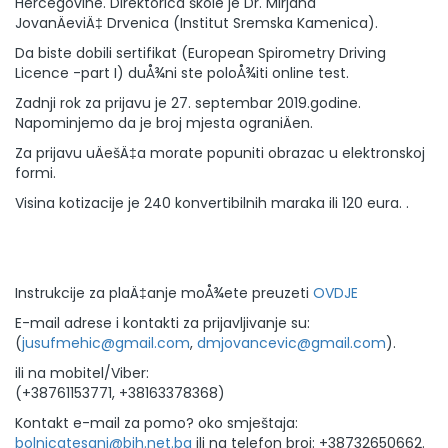
Hercegovine. Direktorica škole je Dr. Mirjana
JovanÄeviÄ‡ Drvenica (Institut Sremska Kamenica).
Da biste dobili sertifikat (European Spirometry Driving
Licence -part I) duÅ¾ni ste poloÅ¾iti online test.
Zadnji rok za prijavu je 27. septembar 2019.godine.
Napominjemo da je broj mjesta ograniÄen.
Za prijavu uÄešÄ‡a morate popuniti obrazac u elektronskoj
formi.
Visina kotizacije je 240 konvertibilnih maraka ili 120 eura. .
Instrukcije za plaÄ‡anje moÅ¾ete preuzeti
OVDJE
E-mail adrese i kontakti za prijavljivanje su:
(
jusufmehic@gmail.com
,
dmjovancevic@gmail.com
).
ili na mobitel/Viber:
(+38761153771, +38163378368)
Kontakt e-mail za pomo? oko smještaja:
bolnicatesanj@bih.net.ba
ili na telefon broj: +38732650662.