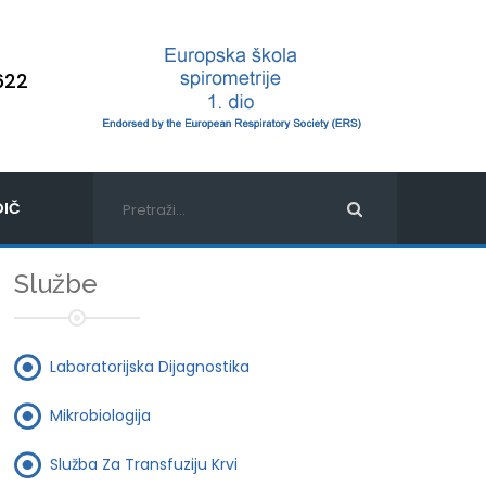
622
IČ
Službe
Laboratorijska Dijagnostika
Mikrobiologija
Služba Za Transfuziju Krvi