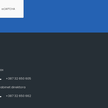
ax
+387 32 650 605
abinet direktora
+387 32 650 662