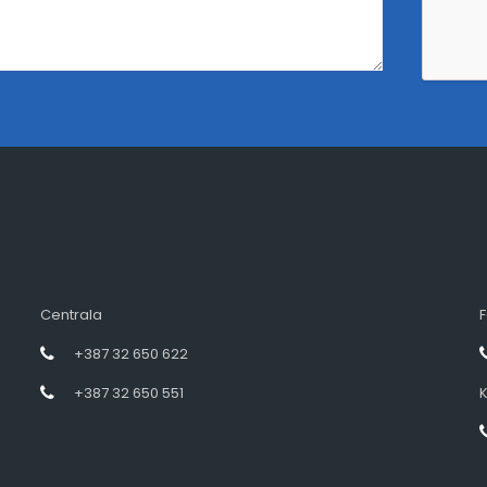
Centrala
F
+387 32 650 622
+387 32 650 551
K