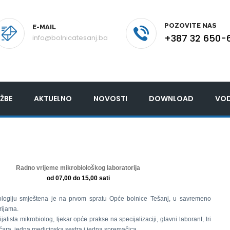
POZOVITE NAS
E-MAIL
+387 32 650-
info@bolnicatesanj.ba
ŽBE
AKTUELNO
NOVOSTI
DOWNLOAD
VOD
Radno vrijeme mikrobiološkog laboratorija
od 07,00 do 15,00 sati
ologiju smještena je na prvom spratu Opće bolnice Tešanj, u savremeno
rijama.
jalista mikrobiolog, ljekar opće prakse na specijalizaciji, glavni laborant, tri
ičara, jedna medicinska sestra i jedna spremačica.