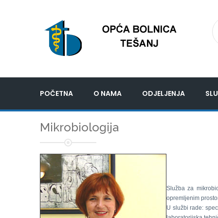
POČETNA
O NAMA
ODJELJENJA
SLU
Mikrobiologija
Služba za mikrobi
opremljenim prosto
U službi rade: speci
laboratorijska tehn