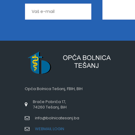
Opća Bolnica Tešanj, FBIH, BIH
Braće Pobrića 17,
74260 Tešanj, BiH
info@bolnicatesanj.ba
WEBMAIL LOGIN