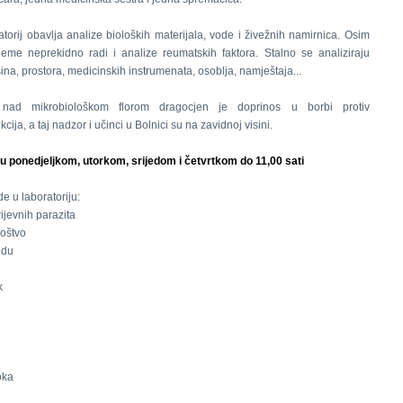
atorij obavlja analize bioloških materijala, vode i živežnih namirnica. Osim
jeme neprekidno radi i analize reumatskih faktora. Stalno se analiziraju
šina, prostora, medicinskih instrumenata, osoblja, namještaja...
nad mikrobiološkom florom dragocjen je doprinos u borbi protiv
kcija, a taj nadzor i učinci u Bolnici su na zavidnoj visini.
u ponedjeljkom, utorkom, srijedom i četvrtkom do 11,00 sati
e u laboratoriju:
rijevnih parazita
noštvo
idu
k
oka