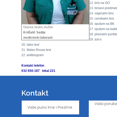
12. bris na GO
13. brisevi predmet
14. vaginalni bris
15. cervikalni bris
16. sputum na BK
Glavna sestra službe
17. sputum na bakte
Krdžalić Sadija
18. pleuralni punkta
medicinski laborant
19. ast-o
20. latex test
21. Waler-Rosse test
22. antibiogram
Kontakt telefon
032 650-187 lokal 221
Kontakt