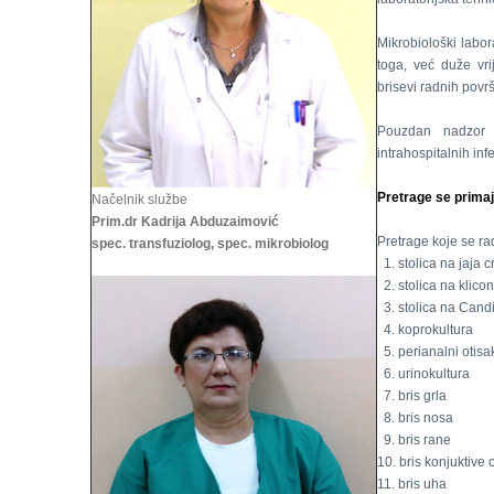
Mikrobiološki labor
toga, već duže vri
brisevi radnih povr
Pouzdan nadzor 
intrahospitalnih infe
Pretrage se primaj
Načelnik službe
Prim.dr Kadrija Abduzaimović
Pretrage koje se rad
spec. transfuziolog, spec. mikrobiolog
1. stolica na jaja c
2. stolica na klico
3. stolica na Cand
4. koprokultura
5. perianalni otisa
6. urinokultura
7. bris grla
8. bris nosa
9. bris rane
10. bris konjuktive 
11. bris uha