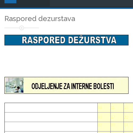
Raspored dezurstava
04
11
18
03
17
20
02
09
14