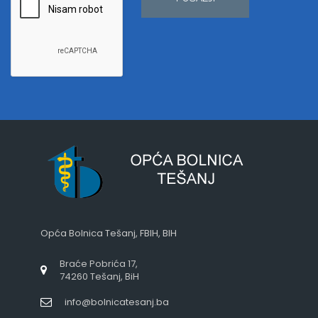
Opća Bolnica Tešanj, FBIH, BIH
Braće Pobrića 17,
74260 Tešanj, BiH
info@bolnicatesanj.ba