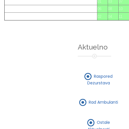
01
03
07
06
08
10
02
04
11
Aktuelno
Raspored
Dezurstava
Rad Ambulanti
Ostale