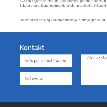
Sva lica koja se zateknu da krše zabranu upotrebe duhanskih 
Zakona o ograničenoj upotrebi duhanskih preraðevina ("Sl.novin
Odluka stupa na snagu danom donošenja, a primjenjuje se od 0
Kontakt