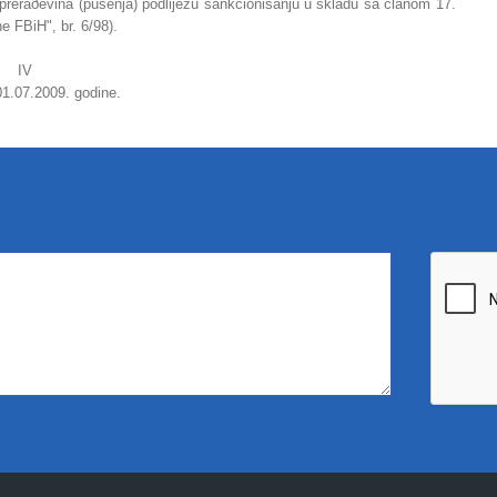
preraðevina (pušenja) podliježu sankcionisanju u skladu sa članom 17.
e FBiH", br. 6/98).
IV
1.07.2009. godine.