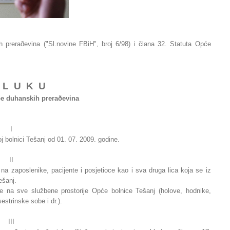
 preraðevina ("Sl.novine FBiH", broj 6/98) i člana 32. Statuta Opće
 L U K U
be duhanskih preraðevina
I
 bolnici Tešanj od 01. 07. 2009. godine.
II
a zaposlenike, pacijente i posjetioce kao i sva druga lica koja se iz
ešanj.
e na sve službene prostorije Opće bolnice Tešanj (holove, hodnike,
sestrinske sobe i dr.).
III