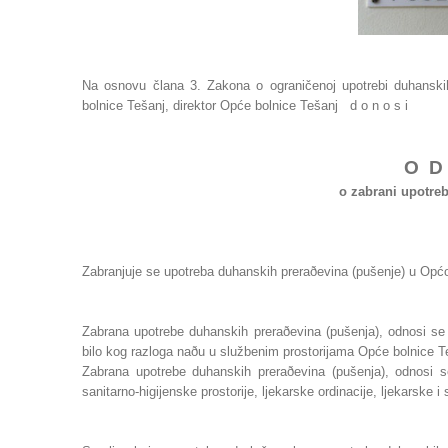
Na osnovu člana 3. Zakona o ograničenoj upotrebi duhanskih
bolnice Tešanj, direktor Opće bolnice Tešanj d o n o s i
O D
o zabrani upotre
Zabranjuje se upotreba duhanskih preraðevina (pušenje) u Općoj
Zabrana upotrebe duhanskih preraðevina (pušenja), odnosi se n
bilo kog razloga naðu u službenim prostorijama Opće bolnice T
Zabrana upotrebe duhanskih preraðevina (pušenja), odnosi s
sanitarno-higijenske prostorije, ljekarske ordinacije, ljekarske i 