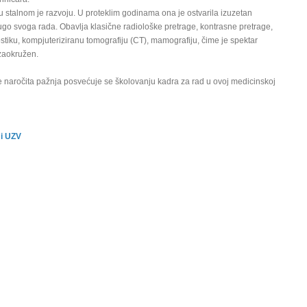
 stalnom je razvoju. U proteklim godinama ona je ostvarila izuzetan
go svoga rada. Obavlja klasične radiološke pretrage, kontrasne pretrage,
stiku, kompjuteriziranu tomografiju (CT), mamografiju, čime je spektar
zaokružen.
e naročita pažnja posvećuje se školovanju kadra za rad u ovoj medicinskoj
 i UZV