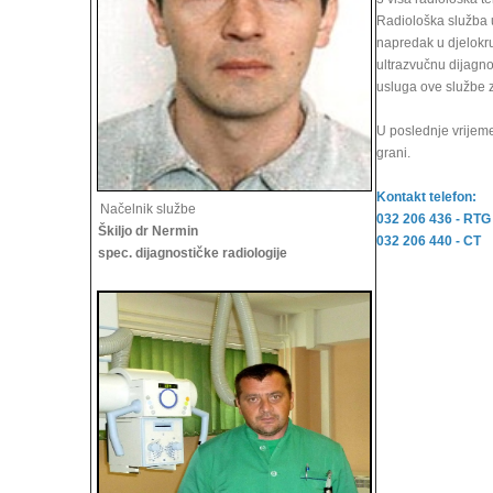
Radiološka služba u
napredak u djelokru
ultrazvučnu dijagno
usluga ove službe 
U poslednje vrijem
grani.
Kontakt telefon:
Načelnik službe
032 206 436 - RTG
Škiljo dr Nermin
032 206 440 - CT
spec. dijagnostičke radiologije