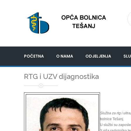
POČETNA
O NAMA
ODJELJENJA
SLU
RTG i UZV dijagnostika
Služba za rtg i ultr
bolnice Tešanj.
U službi su zaposle
3 viša radiološka t