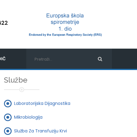
622
IČ
Službe
Laboratorijska Dijagnostika
Mikrobiologija
Služba Za Transfuziju Krvi