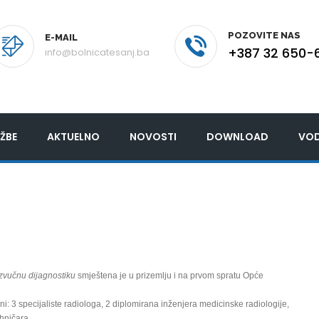
POZOVITE NAS
E-MAIL
+387 32 650-
info@bolnicatesanj.ba
ŽBE
AKTUELNO
NOVOSTI
DOWNLOAD
VOD
azvučnu dijagnostiku
smještena je u prizemlju i na prvom spratu Opće
ni: 3 specijaliste radiologa, 2 diplomirana inženjera medicinske radiologije,
ehničara.