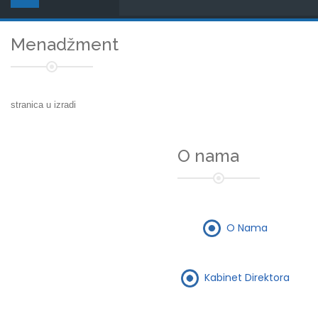
Menadžment
stranica u izradi
O nama
O Nama
Kabinet Direktora