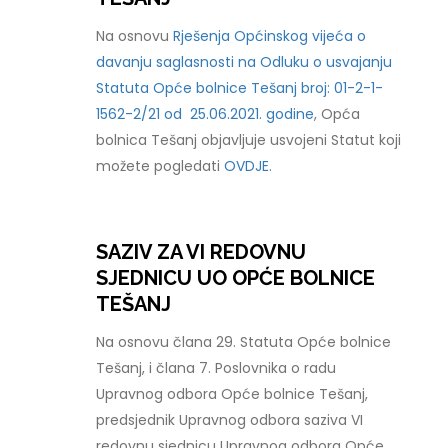
Na osnovu
Rješenja Općinskog vijeća o
davanju saglasnosti na Odluku o usvajanju
Statuta Opće bolnice Tešanj broj: 01-2-1-
1562-2/21 od 25.06.2021. godine
, Opća
bolnica Tešanj objavljuje usvojeni Statut koji
možete pogledati
OVDJE.
SAZIV ZA VI REDOVNU
SJEDNICU UO OPĆE BOLNICE
TEŠANJ
Na osnovu člana 29. Statuta Opće bolnice
Tešanj, i člana 7. Poslovnika o radu
Upravnog odbora Opće bolnice Tešanj,
predsjednik Upravnog odbora saziva VI
redovnu sjednicu Upravnog odbora Opće