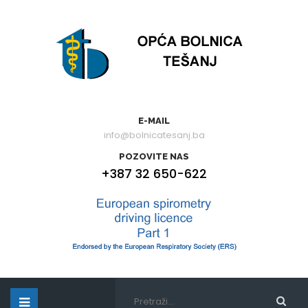
E-MAIL
info@bolnicatesanj.ba
POZOVITE NAS
+387 32 650-622