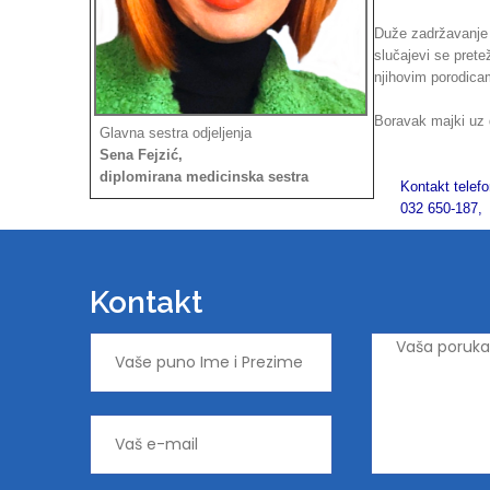
Duže zadržavanje 
slučajevi se pretež
njihovim porodicam
Boravak majki uz 
Glavna sestra odjeljenja
Sena Fejzić,
diplomirana medicinska sestra
Kontakt telef
032 650-187, lo
Kontakt