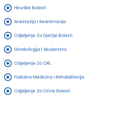
Hirurške Bolesti
Anestezija I Reanimacija
Odjeljenje Za Dječije Bolesti
Ginekologija I Akušerstvo
Odjeljenje Za ORL
Fizikalna Medicina I Rehabilitacija
Odjeljenje Za Očne Bolesti