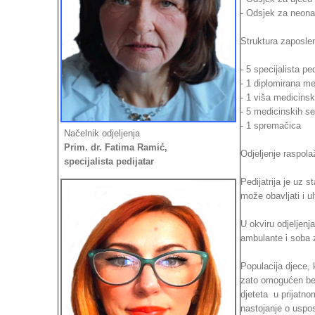
- Odsjek za neonat
Struktura zaposle
- 5 specijalista ped
- 1 diplomirana me
- 1 viša medicinsk
- 5 medicinskih se
- 1 spremačica
Načelnik odjeljenja
Prim. dr. Fatima Ramić,
Odjeljenje raspol
specijalista pedijatar
Pedijatrija je uz 
može obavljati i u
U okviru odjeljenj
ambulante i soba 
Populacija djece, 
zato omogućen bez
djeteta u prijatno
nastojanje o uspost