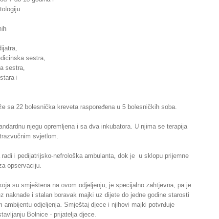
ologiju.
nih
ijatra,
dicinska sestra,
a sestra,
stara i
aže sa 22 bolesnička kreveta raspoređena u 5 bolesničkih soba.
standardnu njegu opremljena i sa dva inkubatora. U njima se terapija
ltrazvučnim svjetlom.
a radi i pedijatrijsko-nefrološka ambulanta, dok je u sklopu prijemne
za opservaciju.
koja su smještena na ovom odjeljenju, je specijalno zahtjevna, pa je
 naknade i stalan boravak majki uz dijete do jedne godine starosti
m ambijentu odjeljenja. Smještaj djece i njihovi majki potvrđuje
avljanju Bolnice - prijatelja djece.