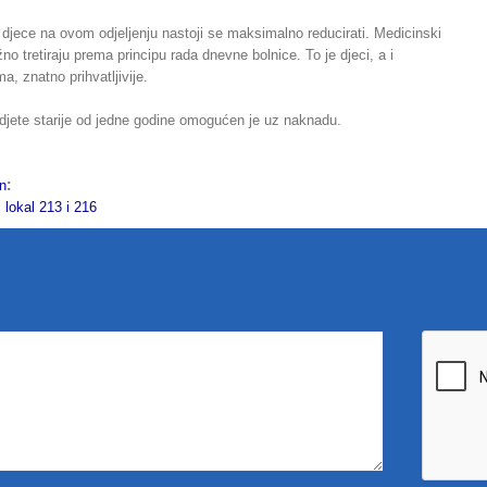
djece na ovom odjeljenju nastoji se maksimalno reducirati. Medicinski
no tretiraju prema principu rada dnevne bolnice. To je djeci, a i
a, znatno prihvatljivije.
djete starije od jedne godine omogućen je uz naknadu.
:
on
kal 213 i 216