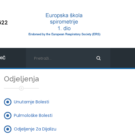
622
IČ
Odjeljenja
Unutarnje Bolesti
Pulmološke Bolesti
Odjeljenje Za Dijalizu