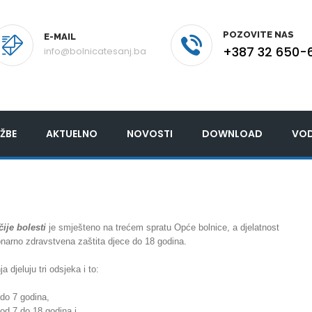
POZOVITE NAS
E-MAIL
+387 32 650-
info@bolnicatesanj.ba
ŽBE
AKTUELNO
NOVOSTI
DOWNLOAD
VOD
čije bolesti
je smješteno na trećem spratu Opće bolnice, a djelatnost
ionarno zdravstvena zaštita djece do 18 godina.
a djeluju tri odsjeka i to:
 do 7 godina,
od 7 do 18 godina i