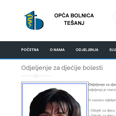
POČETNA
O NAMA
ODJELJENJA
SLU
Odjeljenje za dječije bolesti
Odjeljenje za dje
odjeljenja je stac
U sastavu odjeljenj
- Odsjek za djecu
- Odsjek za djecu 