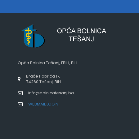
Opća Bolnica Tešanj, FBIH, BIH
Braće Pobrića 17,
74260 Tešanj, BiH
info@bolnicatesanj.ba
WEBMAIL LOGIN