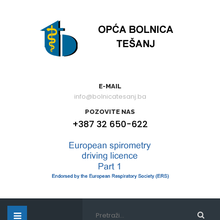
E-MAIL
info@bolnicatesanj.ba
POZOVITE NAS
+387 32 650-622