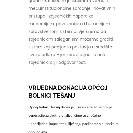
građane. Posebno je istaknuta važnost
međuinstitucionalne saradnje, inovativnih
pristupa i zajedničkih napora ka
modernijem, povezanijem i humanijem
zdravstvenom sistemu. Vjerujemo da
zajedničkim zalaganjem možemo graditi
sistem koji pacijenta postavlja u središte
svake odluke – jer zdravlje ljudi je naš
zajednički cilj i odgovornost.
VRIJEDNA DONACIJA OPĆOJ
BOLNICI TEŠANJ
Općoj bolnici Tešanj danas je uručen aparat najnovije
generacije za akutnu dijalizu, čime su značajno
unaprijeđeni kapaciteti u liječenju pacijenata s bubrežnim
oboljenjima.