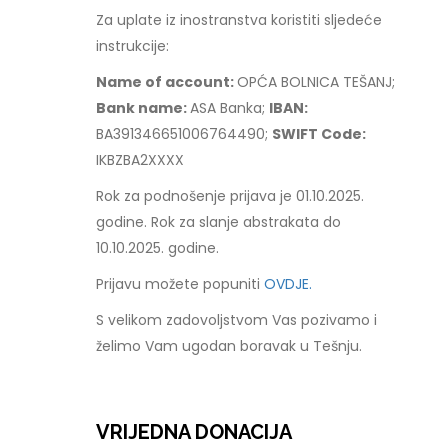
Za uplate iz inostranstva koristiti sljedeće
instrukcije:
Name of account:
OPĆA BOLNICA TEŠANJ;
Bank name:
ASA Banka;
IBAN:
BA391346651006764490;
SWIFT Code:
IKBZBA2XXXX
Rok za podnošenje prijava je 01.10.2025.
godine. Rok za slanje abstrakata do
10.10.2025. godine.
Prijavu možete popuniti
OVDJE.
S velikom zadovoljstvom Vas pozivamo i
želimo Vam ugodan boravak u Tešnju.
VRIJEDNA DONACIJA