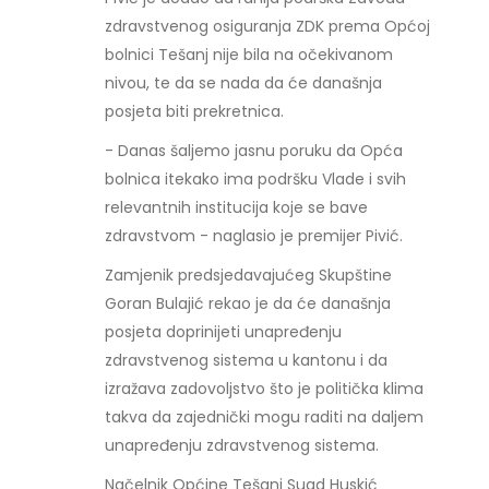
zdravstvenog osiguranja ZDK prema Općoj
bolnici Tešanj nije bila na očekivanom
nivou, te da se nada da će današnja
posjeta biti prekretnica.
- Danas šaljemo jasnu poruku da Opća
bolnica itekako ima podršku Vlade i svih
relevantnih institucija koje se bave
zdravstvom - naglasio je premijer Pivić.
Zamjenik predsjedavajućeg Skupštine
Goran Bulajić rekao je da će današnja
posjeta doprinijeti unapređenju
zdravstvenog sistema u kantonu i da
izražava zadovoljstvo što je politička klima
takva da zajednički mogu raditi na daljem
unapređenju zdravstvenog sistema.
Načelnik Općine Tešanj Suad Huskić