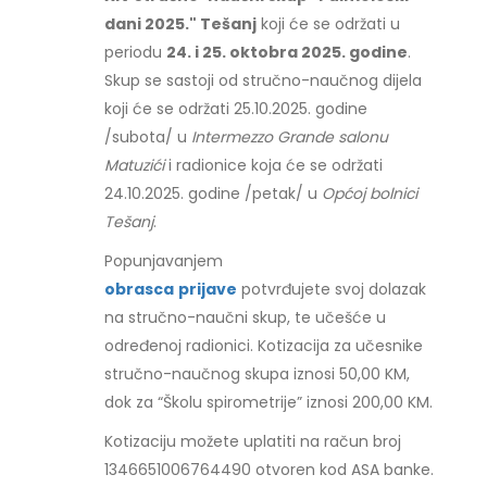
dani 2025." Tešanj
koji će se održati u
periodu
24. i 25. oktobra 2025. godine
.
Skup se sastoji od stručno-naučnog dijela
koji će se održati 25.10.2025. godine
/subota/ u
Intermezzo Grande salonu
Matuzići
i radionice koja će se održati
24.10.2025. godine /petak/ u
Općoj bolnici
Tešanj
.
Popunjavanjem
obrasca
prijave
potvrđujete svoj dolazak
na stručno-naučni skup, te učešće u
određenoj radionici. Kotizacija za učesnike
stručno-naučnog skupa iznosi 50,00 KM,
dok za “Školu spirometrije” iznosi 200,00 KM.
Kotizaciju možete uplatiti na račun broj
1346651006764490 otvoren kod ASA banke.