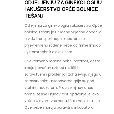
ODJELJENJU ZA GINEKOLOGIJU
I AKUŠERSTVO OPĆE BOLNICE
TEŠANJ
Odjeljenju za ginekologiju i akušerstvo Opće
bolnice Tešanj je uručena vrijedna donacija
u vidu transportnog inkubatora za
prijevremeno rođene bebe od firme Imaco
Systemtechnik d.o.o. Usora.
Prijevremeno rođene bebe, nažalost, često
imaju povećan rizik od različitih
zdravstvenih problema i zahtijevaju njegu u
zdravstvenim ustanovama gdje su pod
stalnim nadzorom. Prati se njihov unos
hrane, težine i njihov rast. Spavanje je jako
važno u ovom vremenu i što manje stresa.
Ove bebe moraju boraviti u inkubatoru.