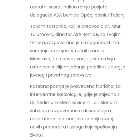
uzvratni susret nakon ranije posjete
delegacije ASA bolnice Općoj bolnici Tešanj.
Tokom sastanka, koji je predvodio dr. Azur
Tulumović, direktor ASA Bolnice, sa svojim
timom, razgovarano je o mogućnostima
saradnje, razmjeni stručnih znanja i
iskustava, te o povezivanju ljekara dviju
ustanova s ciljem jačanja podrške i sinergije
javnog i privatnog zdravstva.
Posebna pažnja je posvećena hibridnoj sali
interventne kardiologije, gdje je zajedno s
dr. Nedimom Memiševićem i dr. Alanom
Jahićem razgovarano o dosadašnjim
rezultatima i potencijalu za dalji razvoj
novih procedura i usluga koje spašavaju
živote.