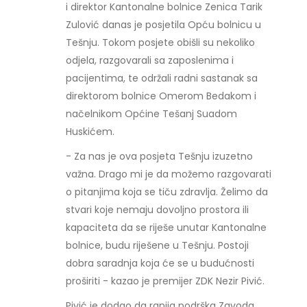
i direktor Kantonalne bolnice Zenica Tarik
Zulović danas je posjetila Opću bolnicu u
Tešnju. Tokom posjete obišli su nekoliko
odjela, razgovarali sa zaposlenima i
pacijentima, te održali radni sastanak sa
direktorom bolnice Omerom Bedakom i
načelnikom Općine Tešanj Suadom
Huskićem.
- Za nas je ova posjeta Tešnju izuzetno
važna. Drago mi je da možemo razgovarati
o pitanjima koja se tiču zdravlja. Želimo da
stvari koje nemaju dovoljno prostora ili
kapaciteta da se riješe unutar Kantonalne
bolnice, budu riješene u Tešnju. Postoji
dobra saradnja koja će se u budućnosti
proširiti - kazao je premijer ZDK Nezir Pivić.
Pivić je dodao da ranija podrška Zavoda