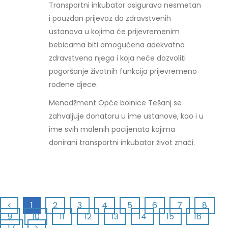
Transportni inkubator osigurava nesmetan
i pouzdan prijevoz do zdravstvenih
ustanova u kojima će prijevremenim
bebicama biti omogućena adekvatna
zdravstvena njega i koja neće dozvoliti
pogoršanje životnih funkcija prijevremeno
rođene djece.
Menadžment Opće bolnice Tešanj se
zahvaljuje donatoru u ime ustanove, kao i u
ime svih malenih pacijenata kojima
donirani transportni inkubator život znači.
1
2
3
4
5
6
7
8
9
10
11
12
13
14
15
16
17