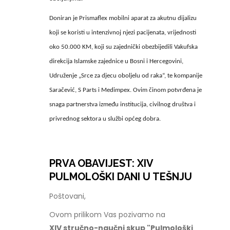
Doniran je Prismaflex mobilni aparat za akutnu dijalizu
koji se koristi u intenzivnoj njezi pacijenata, vrijednosti
oko 50.000 KM, koji su zajednički obezbijedili Vakufska
direkcija Islamske zajednice u Bosni i Hercegovini,
Udruženje „Srce za djecu oboljelu od raka“, te kompanije
Saračević, S Parts i Medimpex. Ovim činom potvrđena je
snaga partnerstva između institucija, civilnog društva i
privrednog sektora u službi općeg dobra.
PRVA OBAVIJEST: XIV
PULMOLOŠKI DANI U TEŠNJU
Poštovani,
Ovom prilikom Vas pozivamo na
XIV stručno-naučni skup "Pulmološki