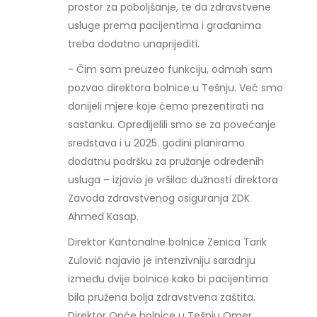
prostor za poboljšanje, te da zdravstvene
usluge prema pacijentima i građanima
treba dodatno unaprijediti.
- Čim sam preuzeo funkciju, odmah sam
pozvao direktora bolnice u Tešnju. Već smo
donijeli mjere koje ćemo prezentirati na
sastanku. Opredijelili smo se za povećanje
sredstava i u 2025. godini planiramo
dodatnu podršku za pružanje određenih
usluga – izjavio je vršilac dužnosti direktora
Zavoda zdravstvenog osiguranja ZDK
Ahmed Kasap.
Direktor Kantonalne bolnice Zenica Tarik
Zulović najavio je intenzivniju saradnju
između dvije bolnice kako bi pacijentima
bila pružena bolja zdravstvena zaštita.
Direktor Opće bolnice u Tešnju Omer