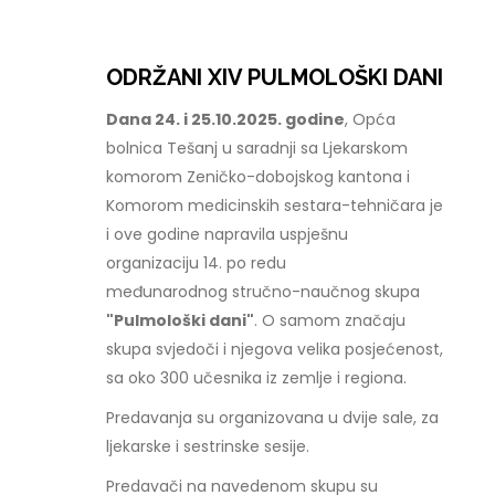
ODRŽANI XIV PULMOLOŠKI DANI
Dana 24. i 25.10.2025. godine
, Opća
bolnica Tešanj u saradnji sa Ljekarskom
komorom Zeničko-dobojskog kantona i
Komorom medicinskih sestara-tehničara je
i ove godine napravila uspješnu
organizaciju 14. po redu
međunarodnog stručno-naučnog skupa
"Pulmološki dani"
. O samom značaju
skupa svjedoči i njegova velika posjećenost,
sa oko 300 učesnika iz zemlje i regiona.
Predavanja su organizovana u dvije sale, za
ljekarske i sestrinske sesije.
Predavači na navedenom skupu su